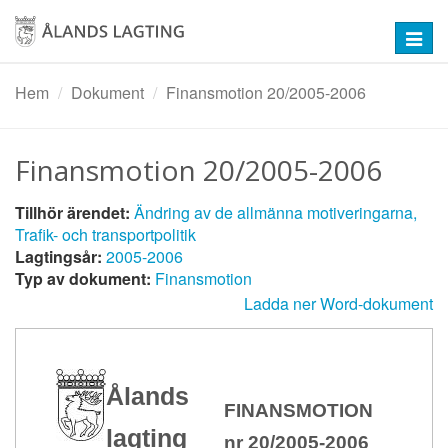
Hoppa
till
Toggl
huvudinnehåll
navig
Hem
Dokument
Finansmotion 20/2005-2006
Finansmotion 20/2005-2006
Tillhör ärendet:
Ändring av de allmänna motiveringarna,
Trafik- och transportpolitik
Lagtingsår:
2005-2006
Typ av dokument:
Finansmotion
Ladda ner Word-dokument
Ålands
FINANSMOTION
lagting
nr 20/2005-2006