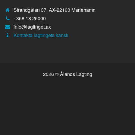
Strandgatan 37, AX-22100 Mariehamn
Telefonnummer:
+358 18 25000
E-
info@lagtinget.ax
post:
Fler:
Kontakta lagtingets kansli
2026 © Ålands Lagting