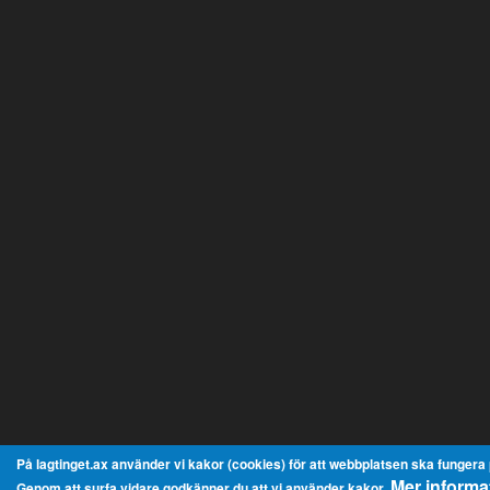
På lagtinget.ax använder vi kakor (cookies) för att webbplatsen ska fungera på
Mer informa
Genom att surfa vidare godkänner du att vi använder kakor.