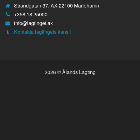
Strandgatan 37, AX-22100 Mariehamn
Telefonnummer:
+358 18 25000
E-
info@lagtinget.ax
post:
Fler:
Kontakta lagtingets kansli
2026 © Ålands Lagting