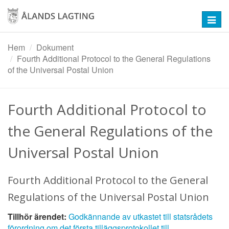
Hoppa
till
Toggl
huvudinnehåll
navig
Hem
Dokument
Fourth Additional Protocol to the General Regulations
of the Universal Postal Union
Fourth Additional Protocol to
the General Regulations of the
Universal Postal Union
Fourth Additional Protocol to the General
Regulations of the Universal Postal Union
Tillhör ärendet:
Godkännande av utkastet till statsrådets
förordning om det första tilläggsprotokollet till