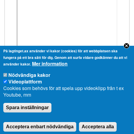
På lagtinget.ax använder vi kakor (cookies) för att webbplatsen ska
fungera på ett bra sätt för dig. Genom att surfa vidare godkänner du att vi
Mer information
använder kakor.
Nödvändiga kakor
Videoplattform
Cookies som behövs för att spela upp videoklipp från t ex
Youtube, mm
Ålands lagting
Spara inställningar
Till lagtingets uppgifter hör att stifta lagar, att
Acceptera enbart nödvändiga
Acceptera alla
anta landskapets budget samt att tillsätta och