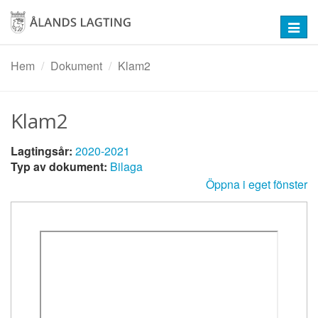
Hoppa
till
Toggl
huvudinnehåll
navig
Hem
Dokument
Klam2
Klam2
Lagtingsår:
2020-2021
Typ av dokument:
Bilaga
Öppna i eget fönster