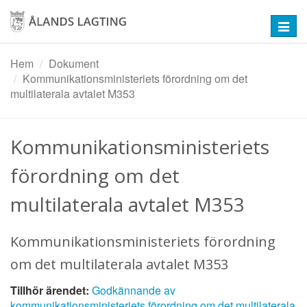
Hoppa
till
Toggl
huvudinnehåll
navig
Hem
Dokument
Kommunikationsministeriets förordning om det
multilaterala avtalet M353
Kommunikationsministeriets
förordning om det
multilaterala avtalet M353
Kommunikationsministeriets förordning
om det multilaterala avtalet M353
Tillhör ärendet:
Godkännande av
kommunikationsministeriets förordning om det multilaterala