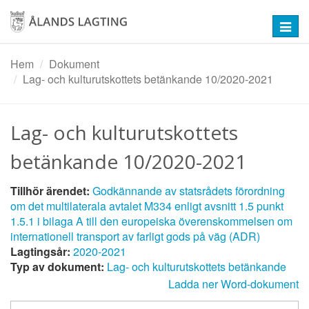
Hoppa
till
Toggl
huvudinnehåll
navig
Hem
Dokument
Lag- och kulturutskottets betänkande 10/2020-2021
Lag- och kulturutskottets
betänkande 10/2020-2021
Tillhör ärendet:
Godkännande av statsrådets förordning
om det multilaterala avtalet M334 enligt avsnitt 1.5 punkt
1.5.1 i bilaga A till den europeiska överenskommelsen om
internationell transport av farligt gods på väg (ADR)
Lagtingsår:
2020-2021
Typ av dokument:
Lag- och kulturutskottets betänkande
Ladda ner Word-dokument