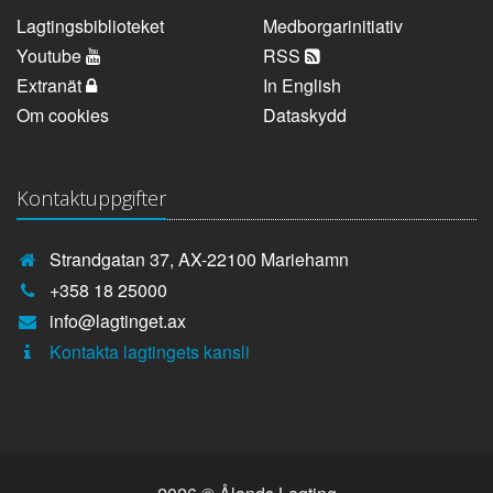
Lagtingsbiblioteket
Medborgarinitiativ
Youtube
RSS
Extranät
In English
Om cookies
Dataskydd
Kontaktuppgifter
Strandgatan 37, AX-22100 Mariehamn
Telefonnummer:
+358 18 25000
E-
info@lagtinget.ax
post:
Fler:
Kontakta lagtingets kansli