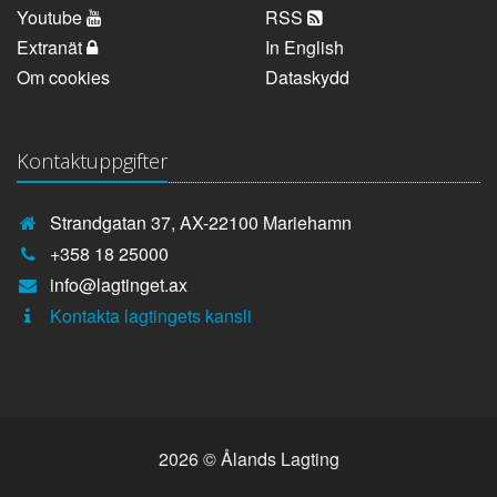
Youtube
RSS
Extranät
In English
Om cookies
Dataskydd
Kontaktuppgifter
Strandgatan 37, AX-22100 Mariehamn
Telefonnummer:
+358 18 25000
E-
info@lagtinget.ax
post:
Fler:
Kontakta lagtingets kansli
2026 © Ålands Lagting