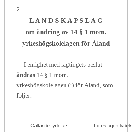
2.
L A N D S K A P S L A G
om ändring av 14 § 1 mom.
yrkeshögskolelagen för Åland
I enlighet med lagtingets beslut
ändras
14 § 1 mom.
yrkeshögskolelagen (:) för Åland, som
följer:
Gällande lydelse
Föreslagen lydel