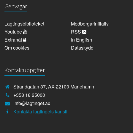
Genvägar
Lagtingsbiblioteket
Medborgarinitiativ
Youtube
RSS
Extranät
In English
Om cookies
Dataskydd
Kontaktuppgifter
Strandgatan 37, AX-22100 Mariehamn
Telefonnummer:
+358 18 25000
E-
info@lagtinget.ax
post:
Fler:
Kontakta lagtingets kansli