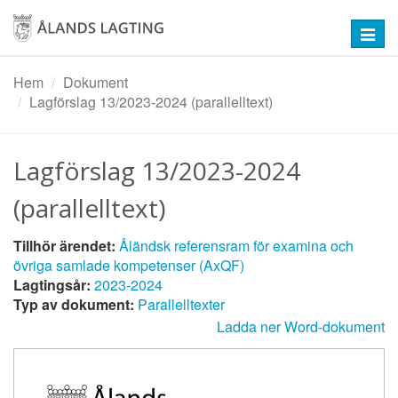
Hoppa
till
Toggl
huvudinnehåll
navig
Hem
Dokument
Lagförslag 13/2023-2024 (parallelltext)
Lagförslag 13/2023-2024
(parallelltext)
Tillhör ärendet:
Åländsk referensram för examina och
övriga samlade kompetenser (AxQF)
Lagtingsår:
2023-2024
Typ av dokument:
Parallelltexter
Ladda ner Word-dokument