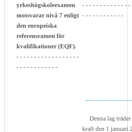
yrkeshögskoleexamen
- - - - - - - - - - - - - - 
motsvarar nivå 7 enligt
- - - - - - - - - - - -
den europeiska
referensramen för
kvalifikationer (EQF).
- - - - - - - - - - - - - - - - - -
- - - - - - - - - - - -
______________
Denna lag träder 
kraft den 1 januari 