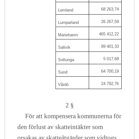
68 263,74
Lemland
26 267,59
Lumparland
465 412,22
Mariehamn
89 401,33
Saltvik
5 017,68
Sottunga
64 700,19
Sund
24 792,76
Vårdö
2 §
För att kompensera kommunerna för
den förlust av skatteintäkter som
orsakas av skatteåtgärder som vidtogs