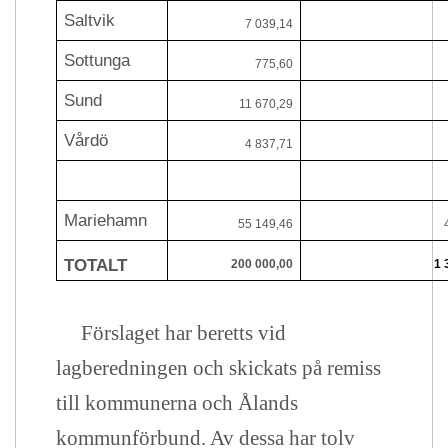
Saltvik
7 039,14
Sottunga
775,60
Sund
11 670,29
Vårdö
4 837,71
Mariehamn
55 149,46
TOTALT
200 000,00
1 
Förslaget har beretts vid
lagberedningen och skickats på remiss
till kommunerna och Ålands
kommunförbund. Av dessa har tolv