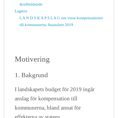
ikraftträdande
Lagtext
L A N D S K A P S L A G
om vissa kompensationer
till kommunerna finansåret 2019
Motivering
1. Bakgrund
I landskapets budget för 2019 ingår
anslag för kompensation till
kommunerna, bland annat för
effekterna av statens