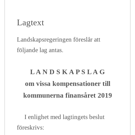
Lagtext
Landskapsregeringen föreslår att
följande lag antas.
L A N D S K A P S L A G
om vissa kompensationer till
kommunerna finansåret 2019
I enlighet med lagtingets beslut
föreskrivs: