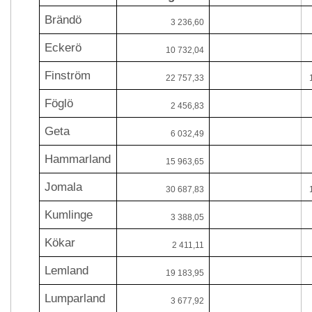
Brändö
3 236,60
Eckerö
10 732,04
Finström
22 757,33
Föglö
2 456,83
Geta
6 032,49
Hammarland
15 963,65
Jomala
30 687,83
Kumlinge
3 388,05
Kökar
2 411,11
Lemland
19 183,95
Lumparland
3 677,92