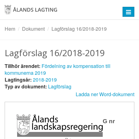
Hoppa
till
Toggl
huvudinnehåll
navig
Hem
Dokument
Lagförslag 16/2018-2019
Lagförslag 16/2018-2019
Tillhör ärendet:
Fördelning av kompensation till
kommunerna 2019
Lagtingsår:
2018-2019
Typ av dokument:
Lagförslag
Ladda ner Word-dokument
LAGFÖRSLAG nr
16/2018-2019