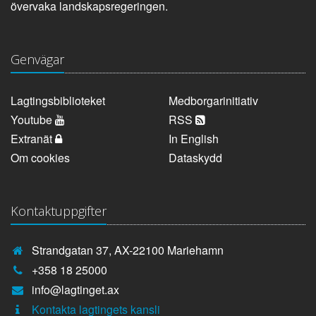
övervaka landskapsregeringen.
Genvägar
Lagtingsbiblioteket
Medborgarinitiativ
Youtube
RSS
Extranät
In English
Om cookies
Dataskydd
Kontaktuppgifter
Strandgatan 37, AX-22100 Mariehamn
Telefonnummer:
+358 18 25000
E-
info@lagtinget.ax
post:
Fler:
Kontakta lagtingets kansli