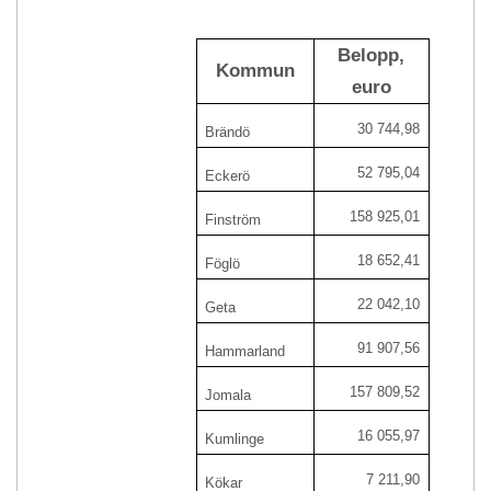
Belopp,
Kommun
euro
30 744,98
Brändö
52 795,04
Eckerö
158 925,01
Finström
18 652,41
Föglö
22 042,10
Geta
91 907,56
Hammarland
157 809,52
Jomala
16 055,97
Kumlinge
7 211,90
Kökar