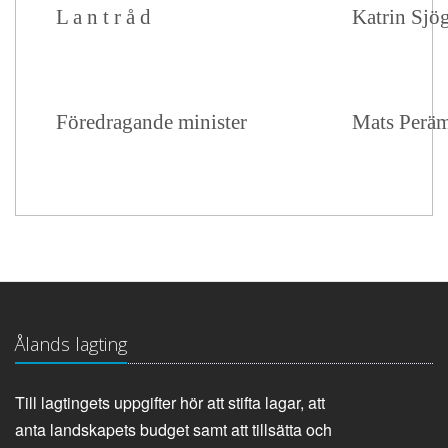
L a n t r å d
Katrin Sjö
Föredragande minister
Mats Perä
Ålands lagting
Till lagtingets uppgifter hör att stifta lagar, att
anta landskapets budget samt att tillsätta och