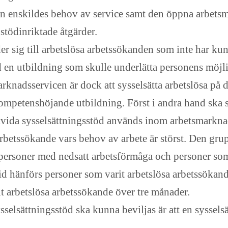
en enskildes behov av service samt den öppna arbetsm
stödinriktade åtgärder.
sig till arbetslösa arbetssökanden som inte har kun
d en utbildning som skulle underlätta personens möjlig
rknadsservicen är dock att sysselsätta arbetslösa p
kompetenshöjande utbildning. Först i andra hand ska 
Såvida sysselsättningsstöd används inom arbetsmarknad
 arbetssökande vars behov av arbete är störst. Den grup
 personer med nedsatt arbetsförmåga och personer som 
tid hänförs personer som varit arbetslösa arbetssök
it arbetslösa arbetssökande över tre månader.
elsättningsstöd ska kunna beviljas är att en sysselsä