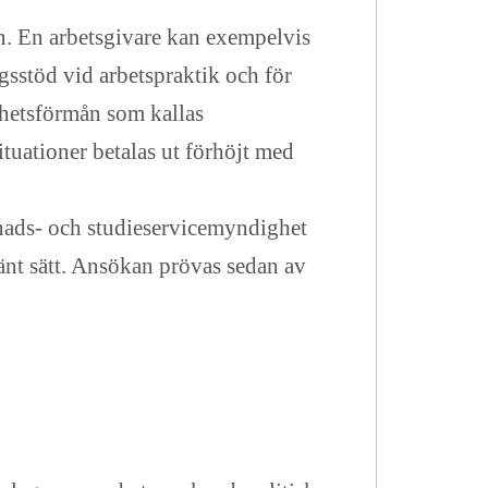
on. En arbetsgivare kan exempelvis
ngsstöd vid arbetspraktik och för
öshetsförmån som kallas
tuationer betalas ut förhöjt med
ads- och studieservicemyndighet
änt sätt. Ansökan prövas sedan av