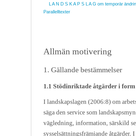
L A N D S K A P S L A G om temporär ändri
Parallelltexter
Allmän motivering
1. Gällande bestämmelser
1.1
Stödinriktade åtgärder i form 
I landskapslagen (2006:8) om arbets
säga den service som landskapsmynd
vägledning, information, särskild s
sysselsättningsfrämjande åtgärder. I