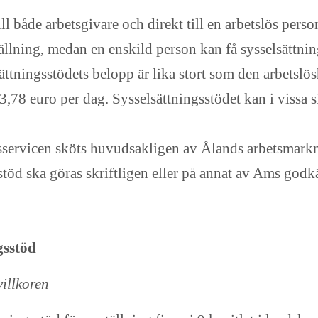
l både arbetsgivare och direkt till en arbetslös pers
tällning, medan en enskild person kan få sysselsättni
ättningsstödets belopp är lika stort som den arbetsl
78 euro per dag. Sysselsättningsstödet kan i vissa si
rvicen sköts huvudsakligen av Ålands arbetsmarkn
öd ska göras skriftligen eller på annat av Ams godk
gsstöd
illkoren