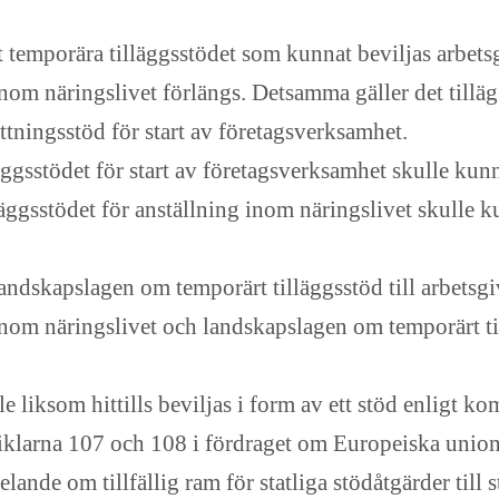
t temporära tilläggsstödet som kunnat beviljas arbets
inom näringslivet förlängs. Detsamma gäller det till
ättningsstöd för start av företagsverksamhet.
ggsstödet för start av företagsverksamhet skulle kun
äggsstödet för anställning inom näringslivet skulle k
landskapslagen om
temporärt tilläggsstöd till
arbetsgi
inom näringslivet och landskapslagen om temporärt till
liksom hittills beviljas i form av ett stöd enligt k
klarna 107 och 108 i fördraget om Europeiska union
nde om tillfällig ram för statliga stödåtgärder till