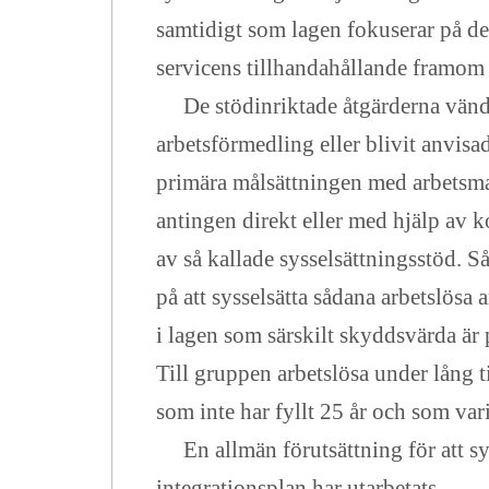
samtidigt som lagen fokuserar på d
servicens tillhandahållande framom 
De stödinriktade åtgärderna vänder 
arbetsförmedling eller blivit anvisa
primära målsättningen med arbetsma
antingen direkt eller med hjälp av 
av så kallade sysselsättningsstöd. 
på att sysselsätta sådana arbetslösa
i lagen som särskilt skyddsvärda är
Till gruppen arbetslösa under lång 
som inte har fyllt 25 år och som var
En allmän förutsättning för att syss
integrationsplan har utarbetats.