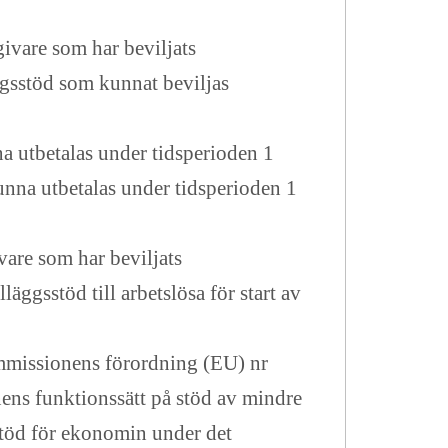
givare som har beviljats
äggsstöd som kunnat beviljas
na utbetalas under tidsperioden 1
unna utbetalas under tidsperioden 1
vare som har beviljats
äggsstöd till arbetslösa för start av
ommissionens förordning (EU) nr
ens funktionssätt på stöd av mindre
 stöd för ekonomin under det