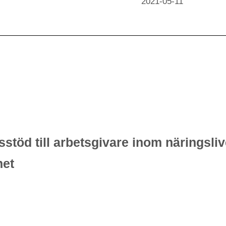
2021-05-11
sstöd till arbetsgivare inom näringsli
het