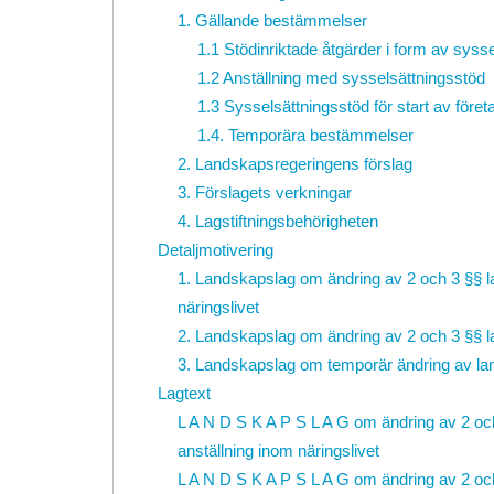
1. Gällande bestämmelser
1.1 Stödinriktade åtgärder i form av syss
1.2 Anställning med sysselsättningsstöd
1.3 Sysselsättningsstöd för start av för
1.4. Temporära bestämmelser
2. Landskapsregeringens förslag
3. Förslagets verkningar
4. Lagstiftningsbehörigheten
Detaljmotivering
1. Landskapslag om ändring av 2 och 3 §§
näringslivet
2. Landskapslag om ändring av 2 och 3 §§ la
3. Landskapslag om temporär ändring av l
Lagtext
L A N D S K A P S L A G om ändring av 2 och 
anställning inom näringslivet
L A N D S K A P S L A G om ändring av 2 och