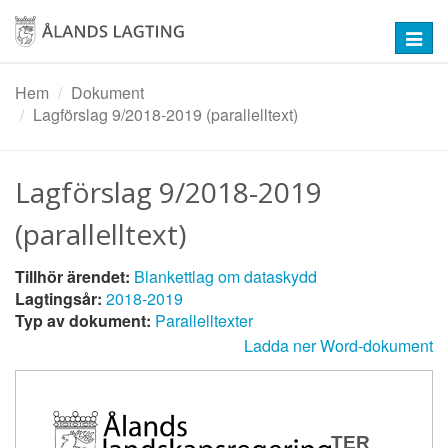
Hoppa
till
Toggl
huvudinnehåll
navig
Hem
Dokument
Lagförslag 9/2018-2019 (parallelltext)
Lagförslag 9/2018-2019
(parallelltext)
Tillhör ärendet:
Blankettlag om dataskydd
Lagtingsår:
2018-2019
Typ av dokument:
Parallelltexter
Ladda ner Word-dokument
Blankett
PARALLELLTEXTER
lag