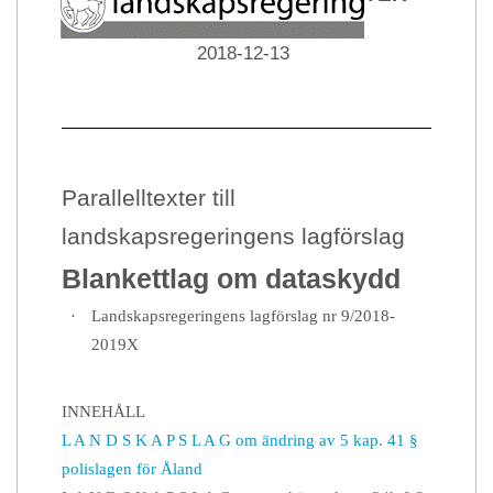
Datum
2018-12-13
Parallelltexter till
landskapsregeringens lagförslag
Blankettlag om dataskydd
·
Landskapsregeringens lagförslag nr 9/2018-
2019X
INNEHÅLL
L A N D S K A P S L A G om ändring av 5 kap. 41 §
polislagen för Åland