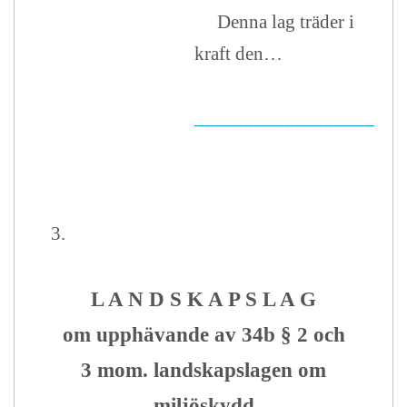
Denna lag träder i
kraft den…
__________________
3.
L A N D S K A P S L A G
om upphävande av 34b § 2 och
3 mom. landskapslagen om
miljöskydd