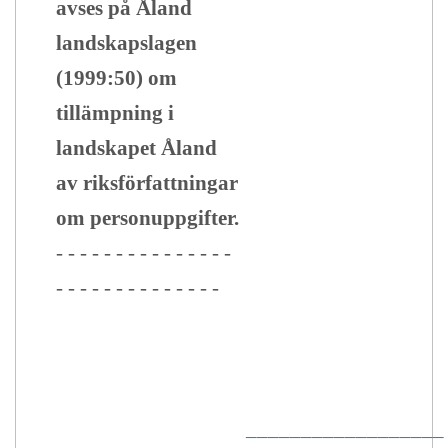
avses på Åland
landskapslagen
(1999:50) om
tillämpning i
landskapet Åland
av riksförfattningar
om personuppgifter.
- - - - - - - - - - - - - - -
- - - - - - - - - - - - - -
__________________