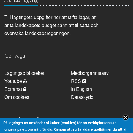
Till lagtingets uppgifter hör att stifta lagar, att
anta landskapets budget samt att tillsätta och
övervaka landskapsregeringen.
Genvägar
Lagtingsbiblioteket
Medborgarinitiativ
Youtube
RSS
Extranät
In English
Om cookies
Dataskydd
Kontaktuppgifter
På lagtinget.ax använder vi kakor (cookies) för att webbplatsen ska
fungera på ett bra sätt för dig. Genom att surfa vidare godkänner du att vi