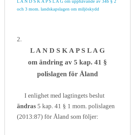
L A N D S K A P S L A G
om upphävande av 34b § 2
och 3 mom. landskapslagen om miljöskydd
2.
L A N D S K A P S L A G
om
ändring av 5 kap. 41 §
polislagen för Åland
I enlighet med lagtingets beslut
ändras
5 kap. 41 § 1 mom. polislagen
(2013:87) för Åland som följer: