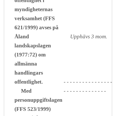
offentlighet i
myndigheternas
verksamhet (FFS
621/1999) avses på
Åland
Upphävs 3 mom.
landskapslagen
(1977:72) om
allmänna
handlingars
offentlighet.
- - - - - - - - - - - - - - - -
Med
- - - - - - - - - - - - - -
personuppgiftslagen
(FFS 523/1999)