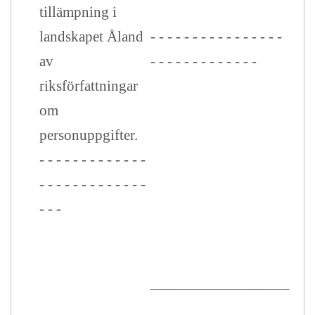
tillämpning i
landskapet Åland
- - - - - - - - - - - - - - - -
av
- - - - - - - - - - - - -
riksförfattningar
om
personuppgifter.
- - - - - - - - - - - - -
- - - - - - - - - - - - -
- - -
__________________