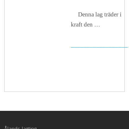
Denna lag träder i
kraft den …
__________________
Ålands lagting