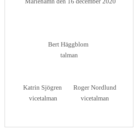
Mariehamn den 16 december 2020
Bert Häggblom
talman
Katrin Sjögren
Roger Nordlund
vicetalman
vicetalman