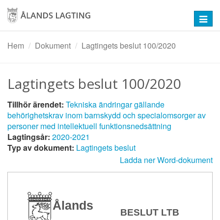
Hoppa
till
Toggl
huvudinnehåll
navig
Hem
Dokument
Lagtingets beslut 100/2020
Lagtingets beslut 100/2020
Tillhör ärendet:
Tekniska ändringar gällande
behörighetskrav inom barnskydd och specialomsorger av
personer med intellektuell funktionsnedsättning
Lagtingsår:
2020-2021
Typ av dokument:
Lagtingets beslut
Ladda ner Word-dokument
Ålands
BESLUT LTB