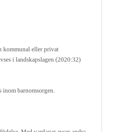
n kommunal eller privat
vses i landskapslagen (2020:32)
ats inom barnomsorgen.
 födelse. Med vardagar avses andra