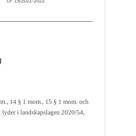
LF 15/2021-2022
d
om., 14 § 1 mom., 15 § 1 mom. och
t lyder i landskapslagen 2020/54
,