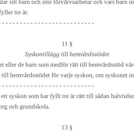
sitt barn och inte förvärvsarbetar och vars barn inte
yller tre år.
- - - - - - - - - - - - - - - - - - - - - - - - - - -
11 §
Syskontillägg till hemvårdsstödet
 eller de barn som medför rätt till hemvårdsstöd vår
till hemvårdsstödet för varje syskon, om syskonet in
- - - - - - - - - - - - - - - - - - - - - - - - - - -
 syskon som har fyllt tre år rätt
till
sådan halvtids
org och grundskola.
13 §