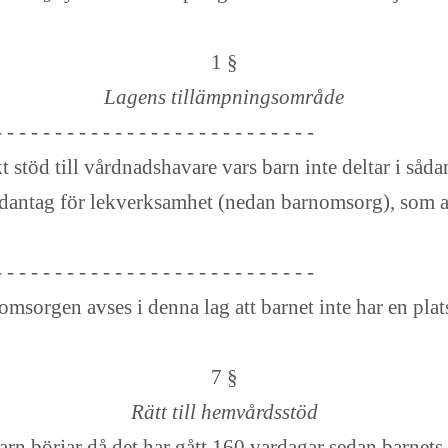
1 §
Lagens tillämpningsområde
- - - - - - - - - - - - - - - - - - - - - - - - - - -
töd till vårdnadshavare vars barn inte deltar i såda
antag för lekverksamhet (nedan barnomsorg), som a
- - - - - - - - - - - - - - - - - - - - - - - - - - -
omsorgen avses i denna lag att barnet inte har en pl
7 §
Rätt till hemvårdsstöd
rn börjar då det har gått 160 vardagar sedan barnets