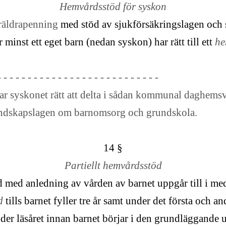
Hemvårdsstöd för syskon
räldrapenning
med stöd av sjukförsäkringslagen och 
 minst ett eget barn (nedan syskon) har rätt till ett
he
- - - - - - - - - - - - - - - - - - - - - - - - - - -
 syskonet rätt att delta i sådan kommunal daghems
 landskapslagen om barnomsorg och grundskola.
14 §
Partiellt hemvårdsstöd
med anledning av vården av barnet uppgår till i med
öd
tills barnet fyller tre år samt under det första och an
er läsåret innan barnet börjar i den grundläggande 