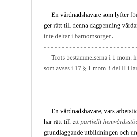
En vårdnadshavare som lyfter
fö
ger rätt till denna dagpenning vårdar
inte deltar i barnomsorgen
.
- - - - - - - - - - - - - - - - - - - - - - - - - 
Trots bestämmelserna i 1 mom. har
som avses i 17 § 1 mom. i del II i
En vårdnadshavare, vars arbetstid 
har rätt till ett
partiellt hemvårdsst
grundläggande utbildningen och und