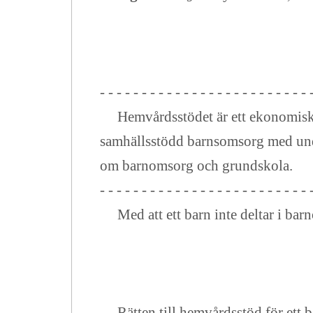
- - - - - - - - - - - - - - - - - - - - - - - - - 
Hemvårdsstödet är ett ekonomiskt s
samhällsstödd barnsomsorg med und
om barnomsorg och grundskola.
- - - - - - - - - - - - - - - - - - - - - - - - - 
Med att ett barn inte deltar i barn
Rätten till hemvårdsstöd för ett ba