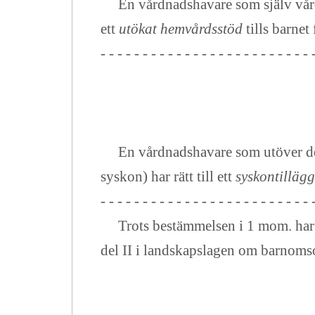
En vårdnadshavare som själv vårdar 
ett
utökat hemvårdsstöd
tills barnet f
- - - - - - - - - - - - - - - - - - - - - - - - - 
En vårdnadshavare som utöver det
syskon) har rätt till ett
syskontillägg
- - - - - - - - - - - - - - - - - - - - - - - - - 
Trots bestämmelsen i 1 mom. har ett
del II i landskapslagen om barnoms