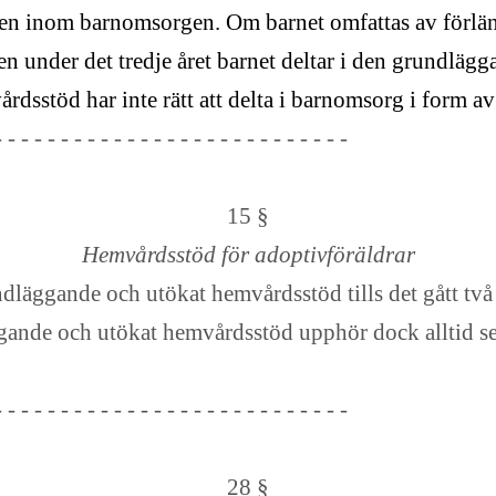
ngen inom barnomsorgen. Om barnet omfattas av förlä
även under det tredje året barnet deltar i den grundläg
årdsstöd har inte rätt att delta i barnomsorg i form 
- - - - - - - - - - - - - - - - - - - - - - - - - - -
15 §
Hemvårdsstöd för adoptivföräldrar
läggande och utökat hemvårdsstöd tills det gått två å
gande och utökat hemvårdsstöd upphör dock alltid sena
- - - - - - - - - - - - - - - - - - - - - - - - - - -
28 §