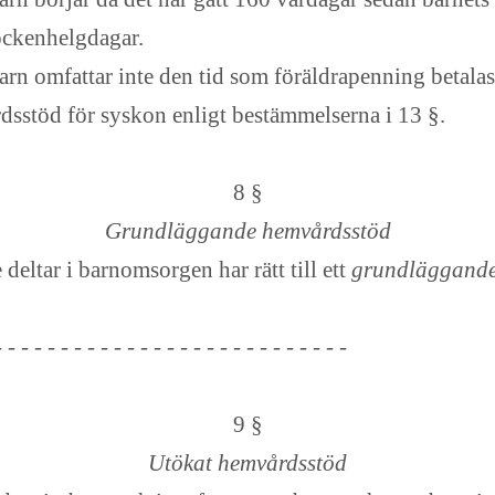
öckenhelgdagar.
rn omfattar inte den tid som föräldrapenning betalas 
rdsstöd för syskon enligt bestämmelserna i 13 §.
8 §
Grundläggande hemvårdsstöd
ltar i barnomsorgen har rätt till ett
grundläggande
- - - - - - - - - - - - - - - - - - - - - - - - - - -
9 §
Utökat hemvårdsstöd