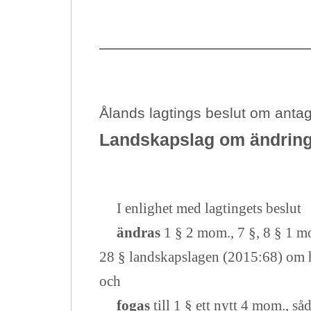
Ålands lagtings beslut om anta
Landskapslag
om ändring
I enlighet med lagtingets beslut
ändras
1 § 2 mom., 7 §, 8 § 1 m
28 § landskapslagen (2015:68) om 
och
fogas
till 1 § ett nytt 4 mom., s