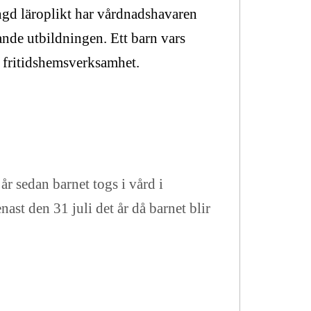
ngd läroplikt har vårdnadshavaren
gande utbildningen. Ett barn vars
av fritidshemsverksamhet.
r sedan barnet togs i vård i
st den 31 juli det år då barnet blir