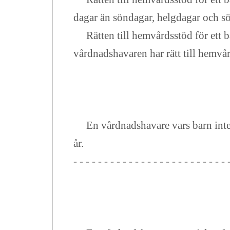
dagar än söndagar, helgdagar och s
Rätten till hemvårdsstöd för ett ba
vårdnadshavaren har rätt till hemvå
En vårdnadshavare vars barn inte de
år.
- - - - - - - - - - - - - - - - - - - - - - - - - 