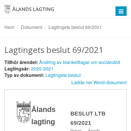
Hoppa
till
Toggl
huvudinnehåll
navig
Hem
Dokument
Lagtingets beslut 69/2021
Lagtingets beslut 69/2021
Tillhör ärendet:
Ändring av blankettlagar om socialvård
Lagtingsår:
2020-2021
Typ av dokument:
Lagtingets beslut
Ladda ner Word-dokument
Ålands
BESLUT LTB
lagting
69/2021
Datum
Ärende