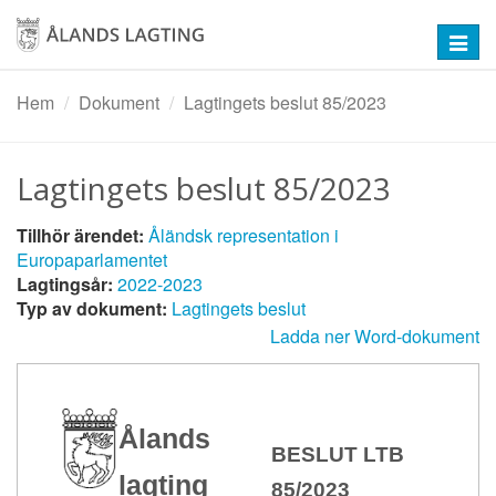
Hoppa
till
Toggl
huvudinnehåll
navig
Hem
Dokument
Lagtingets beslut 85/2023
Lagtingets beslut 85/2023
Tillhör ärendet:
Åländsk representation i
Europaparlamentet
Lagtingsår:
2022-2023
Typ av dokument:
Lagtingets beslut
Ladda ner Word-dokument
Ålands
BESLUT LTB
lagting
85/2023