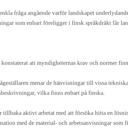
kla fråga angående varför landskapet underlydande 
gar som enbart föreligger i finsk språkdräkt får lan
 konstaterat att myndigheternas krav och normer finn
rågeställaren menar de hänvisningar till vissa teknis
skrivningar, vilka finns enbart på finska.
 tillbaka aktivt arbetat med att försöka hitta en lös
ation med de material- och arbetsanvisningar som fi