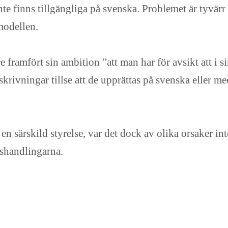
e finns tillgängliga på svenska. Problemet är tyvärr i
modellen.
 framfört sin ambition ”att man har för avsikt att i s
krivningar tillse att de upprättas på svenska eller m
en särskild styrelse, var det dock av olika orsaker inte 
shandlingarna.