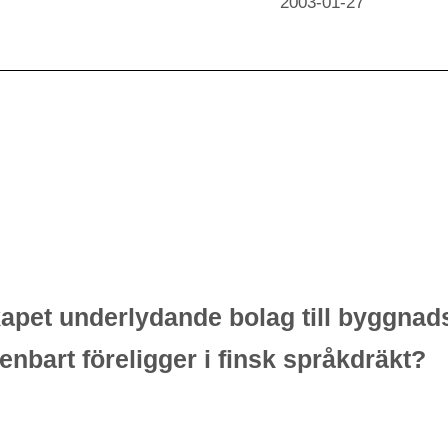
2003-01-27
skapet underlydande bolag till byggna
nbart föreligger i finsk språkdräkt?