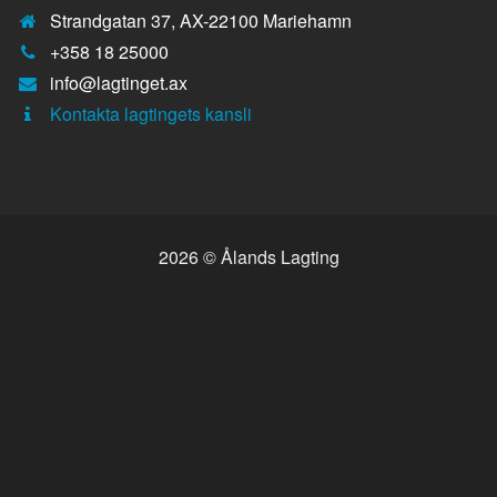
Strandgatan 37, AX-22100 Mariehamn
Telefonnummer:
+358 18 25000
E-
info@lagtinget.ax
post:
Fler:
Kontakta lagtingets kansli
2026 © Ålands Lagting