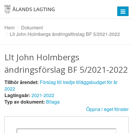
Hoppa
till
Toggl
huvudinnehåll
navig
Hem
Dokument
Llt John Holmbergs ändringsförslag BF 5/2021-2022
Llt John Holmbergs
ändringsförslag BF 5/2021-2022
Tillhör ärendet:
Förslag till tredje tilläggsbudget för år
2022
Lagtingsår:
2021-2022
Typ av dokument:
Bilaga
Öppna i eget fönster