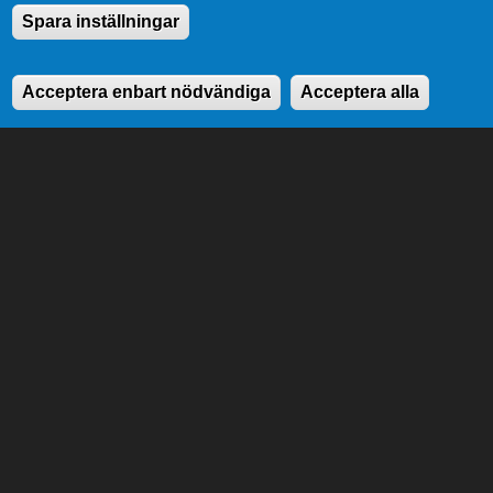
Spara inställningar
Acceptera enbart nödvändiga
Acceptera alla
Ålands lagting
Till lagtingets uppgifter hör att stifta lagar, att
anta landskapets budget samt att tillsätta och
övervaka landskapsregeringen.
Genvägar
Lagtingsbiblioteket
Medborgarinitiativ
Youtube
RSS
Extranät
In English
Om cookies
Dataskydd