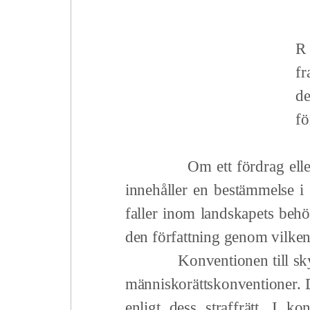
R 
fr
de
fö
Om ett fördrag elle
innehåller en bestämmelse i
faller inom landskapets behör
den författning genom vilken 
Konventionen till skydd fö
människorättskonventioner. Dä
enligt dess straffrätt. I k