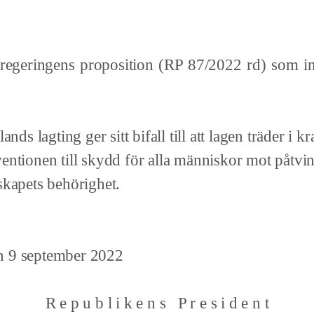
egeringens proposition (RP 87/2022 rd) som inne
lands lagting ger sitt bifall till att lagen träder i k
entionen till skydd för alla människor mot påtvi
skapets behörighet.
 9 september 2022
R e p u b l i k e n s P r e s i d e n t