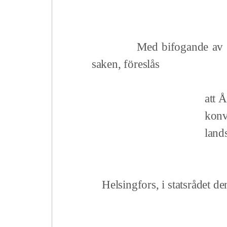
Med bifogande av r
saken, föreslås
att Å
konv
land
Helsingfors, i statsrådet den