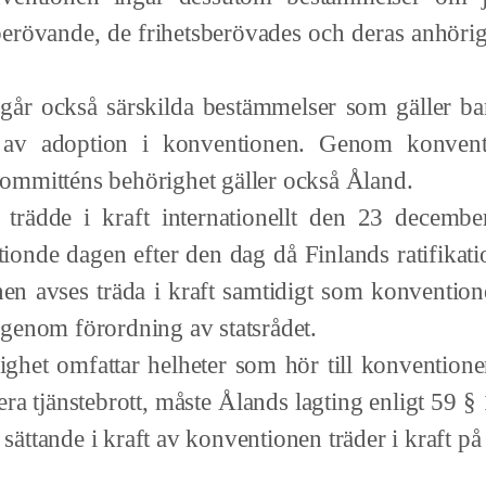
berövande, de frihetsberövades och deras anhörigas
å särskilda bestämmelser som gäller barn. 
av adoption i konventionen. Genom konventi
ommitténs behörighet gäller också Åland.
raft internationellt den 23 december 20
ttionde dagen efter den dag då Finlands ratifikat
en avses träda i kraft samtidigt som konventione
genom förordning av statsrådet.
fattar helheter som hör till konventionens
ra tjänstebrott, måste Ålands lagting enligt 59 § 
m sättande i kraft av konventionen träder i kraft p