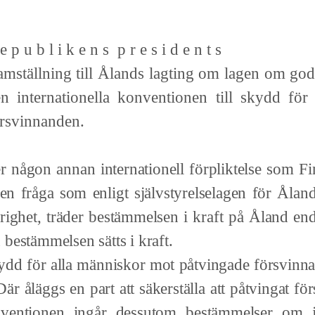
e p u b l i k e n s p r e s i d e n t s
amställning till Ålands lagting
om lagen om godk
n internationella konventionen till skydd fö
rsvinnanden.
r någon annan internationell förpliktelse som Finl
 en fråga som enligt självstyrelselagen för Åla
ighet, träder bestämmelsen i kraft på Åland endast
bestämmelsen sätts i kraft.
r alla människor mot påtvingade försvinnande
r åläggs en part att säkerställa att påtvingat fö
onventionen ingår dessutom bestämmelser om juri