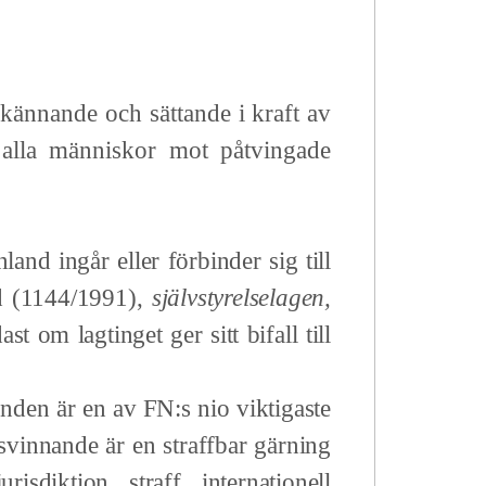
ännande och sättande i kraft
av
r alla människor mot påtvingade
and ingår eller förbinder sig till
nd (1144/1991),
självstyrelselagen,
 om lagtinget ger sitt bifall till
n är en av FN:s nio viktigaste
rsvinnande är en straffbar gärning
sdiktion, straff, internationell