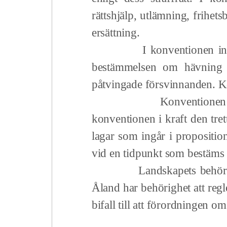
rättshjälp, utlämning, frihets
ersättning.
I konventionen ingår ocks
bestämmelsen om hävning 
påtvingade försvinnanden. K
Konventionen trädde i k
konventionen i kraft den tre
lagar som ingår i proposition
vid en tidpunkt som bestäms 
Landskapets behörighet om
Åland har behörighet att regle
bifall till att förordningen o