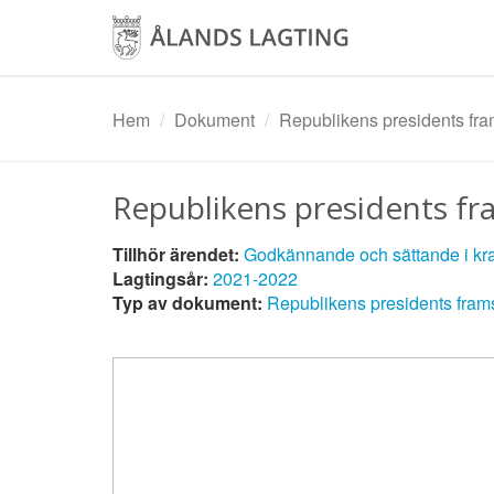
Hoppa
till
huvudinnehåll
Hem
Dokument
Republikens presidents fra
Republikens presidents fr
Tillhör ärendet:
Godkännande och sättande i kraf
Lagtingsår:
2021-2022
Typ av dokument:
Republikens presidents frams