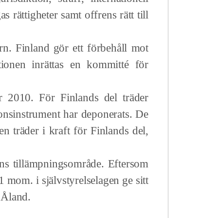
 rättigheter samt offrens rätt till
Finland gör ett förbehåll mot
onen inrättas en kommitté för
10. För Finlands del träder
ionsinstrument har deponerats. De
n träder i kraft för Finlands del,
 tillämpningsområde. Eftersom
1 mom. i självstyrelselagen ge sitt
å Åland.