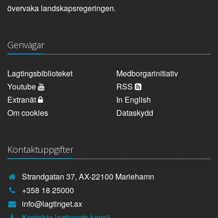
övervaka landskapsregeringen.
Genvägar
Lagtingsbiblioteket
Medborgarinitiativ
Youtube
RSS
Extranät
In English
Om cookies
Dataskydd
Kontaktuppgifter
Strandgatan 37, AX-22100 Mariehamn
Telefonnummer:
+358 18 25000
E-
info@lagtinget.ax
post:
Fler:
Kontakta lagtingets kansli