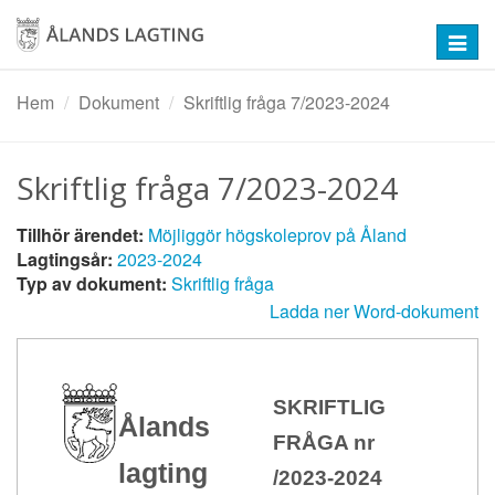
Hoppa
till
Toggl
huvudinnehåll
navig
Hem
Dokument
Skriftlig fråga 7/2023-2024
Skriftlig fråga 7/2023-2024
Tillhör ärendet:
Möjliggör högskoleprov på Åland
Lagtingsår:
2023-2024
Typ av dokument:
Skriftlig fråga
Ladda ner Word-dokument
SKRIFTLIG
Ålands
FRÅGA nr
lagting
/2023-2024