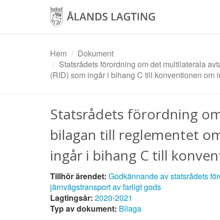
Hoppa
till
huvudinnehåll
Hem
Dokument
Statsrådets förordning om det multilaterala avta
(RID) som ingår i bihang C till konventionen om i
Statsrådets förordning om d
bilagan till reglementet o
ingår i bihang C till konve
Tillhör ärendet:
Godkännande av statsrådets föror
järnvägstransport av farligt gods
Lagtingsår:
2020-2021
Typ av dokument:
Bilaga