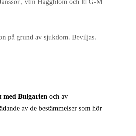
er Jansson, vtm Häggblom och ltl G-M
son på grund av sjukdom. Beviljas.
t med Bulgarien
och av
trädande av de bestämmelser som hör