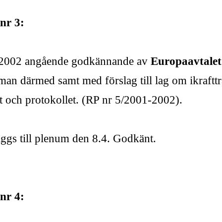
nr 3:
1-2002 angående godkännande av
Europaavtale
an därmed samt med förslag till lag om ikraft
let och protokollet. (RP nr 5/2001-2002).
äggs till plenum den 8.4. Godkänt.
nr 4: