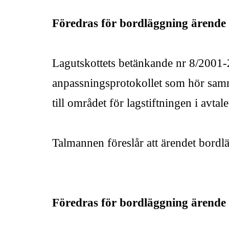
Föredras för bordläggning ärende 
Lagutskottets betänkande nr 8/200
anpassningsprotokollet som hör samm
till området för lagstiftningen i avta
Talmannen föreslår att ärendet bordl
Föredras för bordläggning ärende 