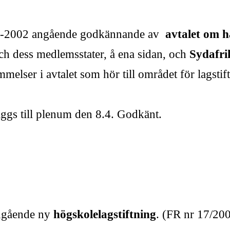
01-2002 angående godkännande av
avtalet om h
h dess medlemsstater, å ena sidan, och
Sydafri
ämmelser i avtalet som hör till området för lagst
äggs till plenum den 8.4. Godkänt.
angående ny
högskolelagstiftning
. (FR nr 17/20