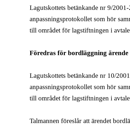
Lagutskottets betänkande nr 9/200
anpassningsprotokollet som hör samm
till området för lagstiftningen i avta
Föredras för bordläggning ärende 
Lagutskottets betänkande nr 10/20
anpassningsprotokollet som hör samm
till området för lagstiftningen i avta
Talmannen föreslår att ärendet bordl