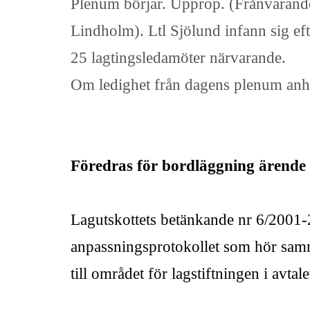
Plenum börjar. Upprop. (Frånvarande:
Lindholm). Ltl Sjölund infann sig ef
25 lagtingsledamöter närvarande.
Om ledighet från dagens plenum anhål
Föredras för bordläggning ärende 
Lagutskottets betänkande nr 6/200
anpassningsprotokollet som hör samm
till området för lagstiftningen i avta