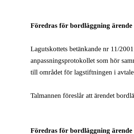
Föredras för bordläggning ärende 
Lagutskottets betänkande nr 11/20
anpassningsprotokollet som hör samm
till området för lagstiftningen i avta
Talmannen föreslår att ärendet bordl
Föredras för bordläggning ärende 