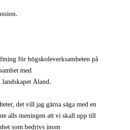
ussion.
iftning för högskoleverksamheten på
ksamhet med
i landskapet Åland.
eter, det vill jag gärna säga med en
e alls meningen att vi skall upp till
amhet som bedrivs inom