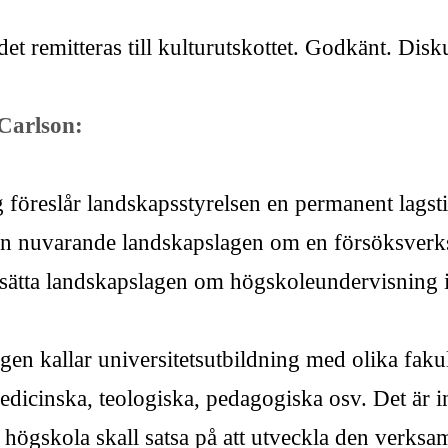
et remitteras till kulturutskottet. Godkänt. Disk
Carlson:
 föreslår landskapsstyrelsen en permanent lagst
 den nuvarande landskapslagen om en försöksver
rsätta landskapslagen om högskoleundervisning 
en kallar universitetsutbildning med olika fakult
edicinska, teologiska, pedagogiska osv. Det är int
 högskola skall satsa på att utveckla den verks