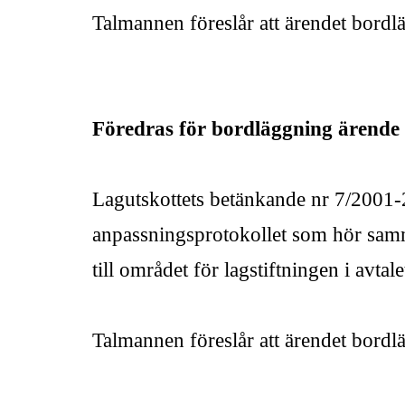
Talmannen föreslår att ärendet bordl
Föredras för bordläggning ärende 
Lagutskottets betänkande nr 7/200
anpassningsprotokollet som hör samm
till området för lagstiftningen i avta
Talmannen föreslår att ärendet bordl