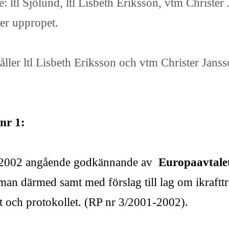
 ltl Sjölund, ltl Lisbeth Eriksson, vtm Christ
ter uppropet.
ler ltl Lisbeth Eriksson och vtm Christer Jans
nr 1:
1-2002 angående godkännande av
Europaavtale
an därmed samt med förslag till lag om ikraft
let och protokollet. (RP nr 3/2001-2002).