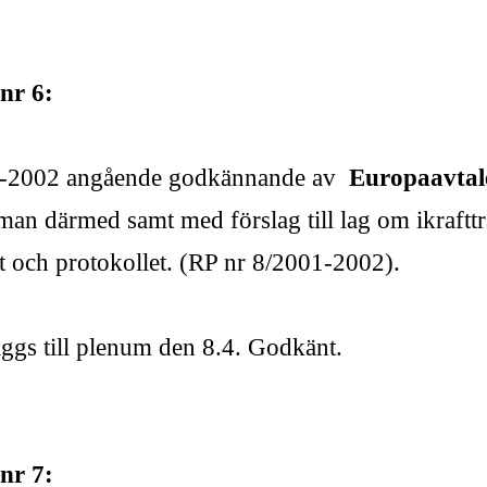
nr 6:
01-2002 angående godkännande av
Europaavtal
an därmed samt med förslag till lag om ikraft
let och protokollet. (RP nr 8/2001-2002).
äggs till plenum den 8.4. Godkänt.
nr 7: