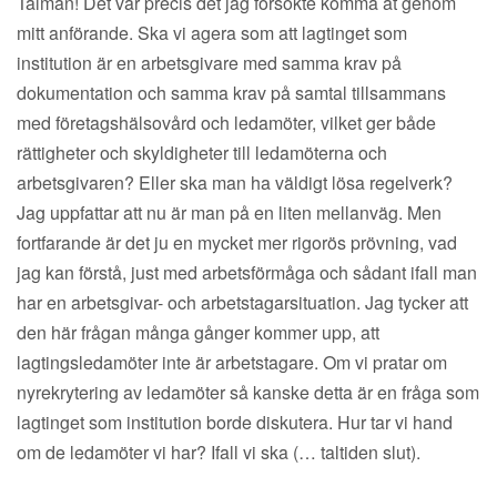
Talman! Det var precis det jag försökte komma åt genom
mitt anförande. Ska vi agera som att lagtinget som
institution är en arbetsgivare med samma krav på
dokumentation och samma krav på samtal tillsammans
med företagshälsovård och ledamöter, vilket ger både
rättigheter och skyldigheter till ledamöterna och
arbetsgivaren? Eller ska man ha väldigt lösa regelverk?
Jag uppfattar att nu är man på en liten mellanväg. Men
fortfarande är det ju en mycket mer rigorös prövning, vad
jag kan förstå, just med arbetsförmåga och sådant ifall man
har en arbetsgivar- och arbetstagarsituation. Jag tycker att
den här frågan många gånger kommer upp, att
lagtingsledamöter inte är arbetstagare. Om vi pratar om
nyrekrytering av ledamöter så kanske detta är en fråga som
lagtinget som institution borde diskutera. Hur tar vi hand
om de ledamöter vi har? Ifall vi ska (… taltiden slut).