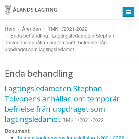
Hoppa
till
Toggl
huvudinnehåll
navig
Hem
Ärenden
TMK 1/2021-2022
Enda behandling - Lagtingsledamoten Stephan
Toivonens anhållan om temporär befrielse från
uppdraget som lagtingsledamot
Enda behandling
Lagtingsledamoten Stephan
Toivonens anhållan om temporär
befrielse från uppdraget som
lagtingsledamot
TMK 1/2021-2022
Dokument:
Talmanskonferensens framställning 1/2021-2022