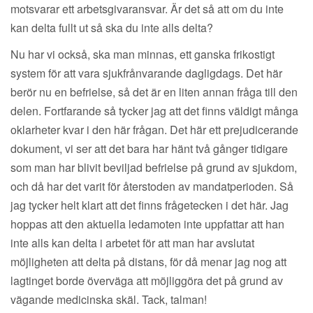
motsvarar ett arbetsgivaransvar. Är det så att om du inte
kan delta fullt ut så ska du inte alls delta?
Nu har vi också, ska man minnas, ett ganska frikostigt
system för att vara sjukfrånvarande dagligdags. Det här
berör nu en befrielse, så det är en liten annan fråga till den
delen. Fortfarande så tycker jag att det finns väldigt många
oklarheter kvar i den här frågan. Det här ett prejudicerande
dokument, vi ser att det bara har hänt två gånger tidigare
som man har blivit beviljad befrielse på grund av sjukdom,
och då har det varit för återstoden av mandatperioden. Så
jag tycker helt klart att det finns frågetecken i det här. Jag
hoppas att den aktuella ledamoten inte uppfattar att han
inte alls kan delta i arbetet för att man har avslutat
möjligheten att delta på distans, för då menar jag nog att
lagtinget borde överväga att möjliggöra det på grund av
vägande medicinska skäl. Tack, talman!