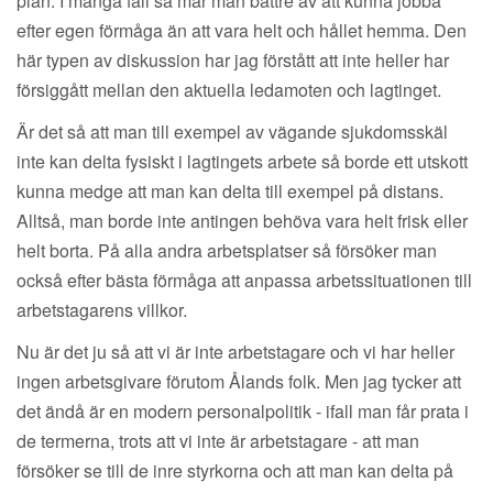
plan. I många fall så mår man bättre av att kunna jobba
efter egen förmåga än att vara helt och hållet hemma. Den
här typen av diskussion har jag förstått att inte heller har
försiggått mellan den aktuella ledamoten och lagtinget.
Är det så att man till exempel av vägande sjukdomsskäl
inte kan delta fysiskt i lagtingets arbete så borde ett utskott
kunna medge att man kan delta till exempel på distans.
Alltså, man borde inte antingen behöva vara helt frisk eller
helt borta. På alla andra arbetsplatser så försöker man
också efter bästa förmåga att anpassa arbetssituationen till
arbetstagarens villkor.
Nu är det ju så att vi är inte arbetstagare och vi har heller
ingen arbetsgivare förutom Ålands folk. Men jag tycker att
det ändå är en modern personalpolitik - ifall man får prata i
de termerna, trots att vi inte är arbetstagare - att man
försöker se till de inre styrkorna och att man kan delta på