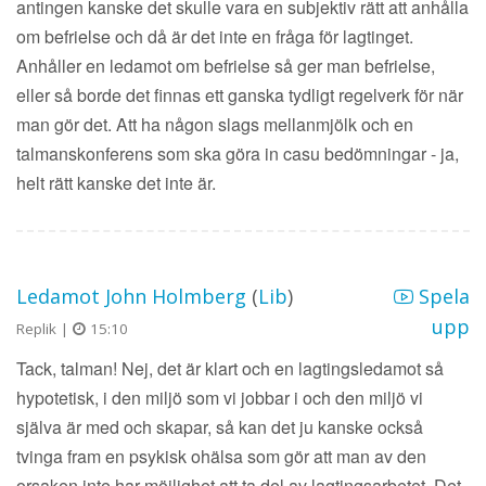
antingen kanske det skulle vara en subjektiv rätt att anhålla
om befrielse och då är det inte en fråga för lagtinget.
Anhåller en ledamot om befrielse så ger man befrielse,
eller så borde det finnas ett ganska tydligt regelverk för när
man gör det. Att ha någon slags mellanmjölk och en
talmanskonferens som ska göra in casu bedömningar - ja,
helt rätt kanske det inte är.
Ledamot John Holmberg
(
Lib
)
Spela
upp
Replik |
15:10
Tack, talman! Nej, det är klart och en lagtingsledamot så
hypotetisk, i den miljö som vi jobbar i och den miljö vi
själva är med och skapar, så kan det ju kanske också
tvinga fram en psykisk ohälsa som gör att man av den
orsaken inte har möjlighet att ta del av lagtingsarbetet. Det