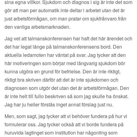
sina egna villkor. Sjukdom och diagnos i sig är inte det som
gör att man per automatik inte deltar i arbetet utan det är
just arbetsförmågan, om man pratar om sjukfrånvaro från
den vanliga arbetsmarknaden.
Jag vet att talmanskonferensen har haft det här ärendet och
det har legat länge på talmanskonferensens bord. Den
aktuella ledamoten har väntat på svar. Jag tycker att den
här motiveringen som börjar med långvarig sjukdom bör
kunna utgöra en grund för befrielse. Den är inte riktigt,
riktigt bra skriven därför att det är inte sjukdomen och
diagnosen som utgör det utan det är arbetsförmågan. Den
är inte helt till fullo beskriven så som jag skulle ha önskat.
Jag har ju heller förstås inget annat förslag just nu.
Men, som sagt, jag tycker att vi behöver fundera på hur vi
formulerar oss. Jag tycker också att vi borde fundera på
huruvida lagtinget som institution har någonting som