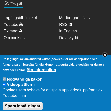
Genvägar
Lagtingsbiblioteket
Medborgarinitiativ
Youtube
RSS
Extranät
In English
Om cookies
Dataskydd
Kontaktuppgifter
På lagtinget.ax använder vi kakor (cookies) för att webbplatsen ska
fungera på ett bra sätt för dig. Genom att surfa vidare godkänner du att vi
Mer information
Strandgatan 37, AX-22100 Mariehamn
använder kakor.
Telefonnummer:
+358 18 25000
Nödvändiga kakor
E-
info@lagtinget.ax
Videoplattform
post:
Cookies som behövs för att spela upp videoklipp från t ex
Fler:
Kontakta lagtingets kansli
Youtube, mm
Spara inställningar