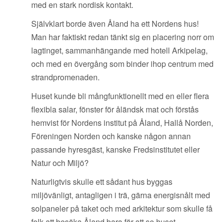
med en stark nordisk kontakt.
Självklart borde även Åland ha ett Nordens hus!
Man har faktiskt redan tänkt sig en placering norr om
lagtinget, sammanhängande med hotell Arkipelag,
och med en övergång som binder ihop centrum med
strandpromenaden.
Huset kunde bli mångfunktionellt med en eller flera
flexibla salar, fönster för åländsk mat och förstås
hemvist för Nordens institut på Åland, Hallå Norden,
Föreningen Norden och kanske någon annan
passande hyresgäst, kanske Fredsinstitutet eller
Natur och Miljö?
Naturligtvis skulle ett sådant hus byggas
miljövänligt, antagligen i trä, gärna energisnålt med
solpaneler på taket och med arkitektur som skulle få
folk att besöka Åland bara för att se huset.