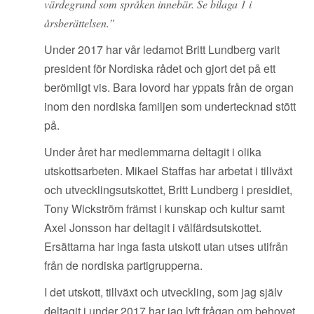
värdegrund som språken innebär. Se bilaga 1 i
årsberättelsen.”
Under 2017 har vår ledamot Britt Lundberg varit
president för Nordiska rådet och gjort det på ett
berömligt vis. Bara lovord har yppats från de organ
inom den nordiska familjen som undertecknad stött
på.
Under året har medlemmarna deltagit i olika
utskottsarbeten. Mikael Staffas har arbetat i tillväxt
och utvecklingsutskottet, Britt Lundberg i presidiet,
Tony Wickström främst i kunskap och kultur samt
Axel Jonsson har deltagit i välfärdsutskottet.
Ersättarna har inga fasta utskott utan utses utifrån
från de nordiska partigrupperna.
I det utskott, tillväxt och utveckling, som jag själv
deltagit i under 2017 har jag lyft frågan om behovet