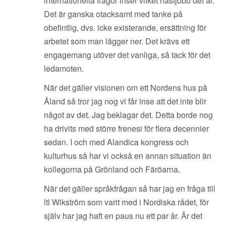
internationella frågor inser vilket hästjobb det är.
Det är ganska otacksamt med tanke på
obefintlig, dvs. icke existerande, ersättning för
arbetet som man lägger ner. Det krävs ett
engagemang utöver det vanliga, så tack för det
ledamoten.
När det gäller visionen om ett Nordens hus på
Åland så tror jag nog vi får inse att det inte blir
något av det. Jag beklagar det. Detta borde nog
ha drivits med större frenesi för flera decennier
sedan. I och med Alandica kongress och
kulturhus så har vi också en annan situation än
kollegorna på Grönland och Färöarna.
När det gäller språkfrågan så har jag en fråga till
ltl Wikström som varit med i Nordiska rådet, för
själv har jag haft en paus nu ett par år. Är det