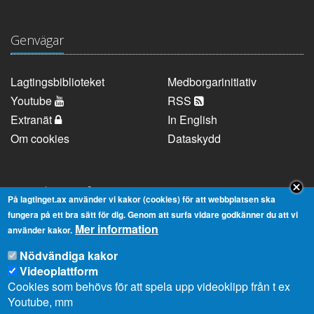
Genvägar
Lagtingsbiblioteket
Medborgarinitiativ
Youtube
RSS
Extranät
In English
Om cookies
Dataskydd
Kontaktuppgifter
På lagtinget.ax använder vi kakor (cookies) för att webbplatsen ska
fungera på ett bra sätt för dig. Genom att surfa vidare godkänner du att vi
Mer information
Strandgatan 37, AX-22100 Mariehamn
använder kakor.
Telefonnummer:
+358 18 25000
Nödvändiga kakor
E-
info@lagtinget.ax
Videoplattform
post:
Cookies som behövs för att spela upp videoklipp från t ex
Fler:
Kontakta lagtingets kansli
Youtube, mm