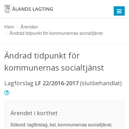
Hoppa
till
Toggl
huvudinnehåll
navig
Hem
Ärenden
Ändrad tidpunkt för kommunernas socialtjänst
Ändrad tidpunkt för
kommunernas socialtjänst
Lagförslag
LF 22/2016-2017
(slutbehandlat)
Ärendet i korthet
Sökord: lagförslag, kst, kommunernas socialtjänst,