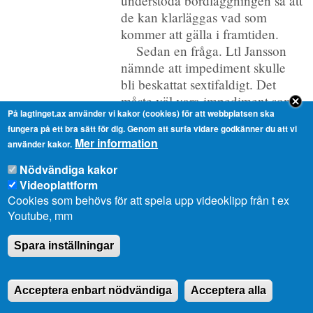
understöda bordläggningen så att
de kan klarläggas vad som
kommer att gälla i framtiden.
Sedan en fråga. Ltl Jansson
nämnde att impediment skulle
bli beskattat sextifaldigt. Det
måste väl vara impediment som
På lagtinget.ax använder vi kakor (cookies) för att webbplatsen ska
gränsar mot en strandtomt?
fungera på ett bra sätt för dig. Genom att surfa vidare godkänner du att vi
Skattevärdet på alla impediment
Mer information
använder kakor.
kan väl inte höjas, t.ex. ett
skogsskifte som är uppåt land?
Nödvändiga kakor
Det måste väl vara sådant som
Videoplattform
Cookies som behövs för att spela upp videoklipp från t ex
angränsar till strandtomt eller
Youtube, mm
någonting. Eller har jag uppfattat
saken fel?
Spara inställningar
Ltl Harry Jansson, replik
Ltl Eklunds fråga är synnerligen
Acceptera enbart nödvändiga
Acceptera alla
berättigad. Utan att gå in desto