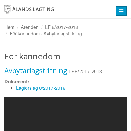
Hoppa
till
Toggl
huvudinnehåll
navig
Hem
Ärenden
LF 8/2017-2018
För kännedom - Avbytarlagstiftning
För kännedom
Avbytarlagstiftning
LF 8/2017-2018
Dokument:
Lagförslag 8/2017-2018