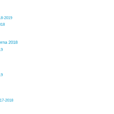
18-2019
018
erna 2018
19
19
17-2018