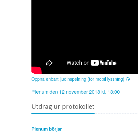
Öppna enbart ljudinspelning (för mobil lyssning)
Plenum den 12 november 2018 kl. 13:00
Utdrag ur protokollet
Plenum börjar