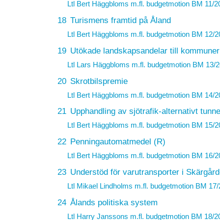
Ltl Bert Häggbloms m.fl. budgetmotion
BM 11/2
18
Turismens framtid på Åland
Ltl Bert Häggbloms m.fl. budgetmotion
BM 12/2
19
Utökade landskapsandelar till kommune
Ltl Lars Häggbloms m.fl. budgetmotion
BM 13/2
20
Skrotbilspremie
Ltl Bert Häggbloms m.fl. budgetmotion
BM 14/2
21
Upphandling av sjötrafik-alternativt tunnel
Ltl Bert Häggbloms m.fl. budgetmotion
BM 15/2
22
Penningautomatmedel (R)
Ltl Bert Häggbloms m.fl. budgetmotion
BM 16/2
23
Understöd för varutransporter i Skärgår
Ltl Mikael Lindholms m.fl. budgetmotion
BM 17/
24
Ålands politiska system
Ltl Harry Janssons m.fl. budgetmotion
BM 18/2