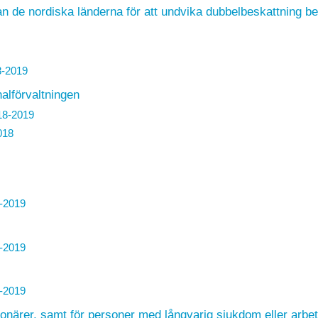
n de nordiska länderna för att undvika dubbelbeskattning be
8-2019
lförvaltningen
18-2019
018
-2019
-2019
-2019
sionärer, samt för personer med långvarig sjukdom eller arbe