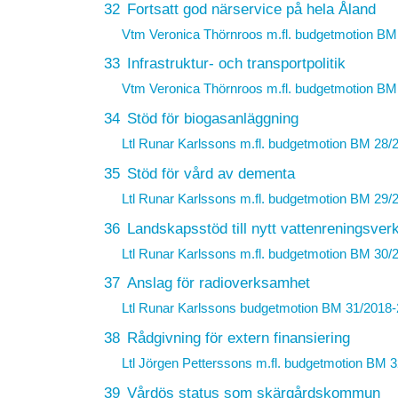
32
Fortsatt god närservice på hela Åland
Vtm Veronica Thörnroos m.fl. budgetmotion
BM 
33
Infrastruktur- och transportpolitik
Vtm Veronica Thörnroos m.fl. budgetmotion
BM 
34
Stöd för biogasanläggning
Ltl Runar Karlssons m.fl. budgetmotion
BM 28/2
35
Stöd för vård av dementa
Ltl Runar Karlssons m.fl. budgetmotion
BM 29/2
36
Landskapsstöd till nytt vattenreningsver
Ltl Runar Karlssons m.fl. budgetmotion
BM 30/2
37
Anslag för radioverksamhet
Ltl Runar Karlssons budgetmotion
BM 31/2018-
38
Rådgivning för extern finansiering
Ltl Jörgen Petterssons m.fl. budgetmotion
BM 3
39
Vårdös status som skärgårdskommun