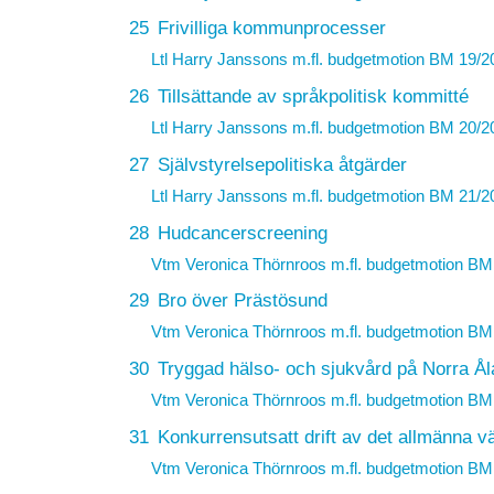
25
Frivilliga kommunprocesser
Ltl Harry Janssons m.fl. budgetmotion
BM 19/2
26
Tillsättande av språkpolitisk kommitté
Ltl Harry Janssons m.fl. budgetmotion
BM 20/2
27
Självstyrelsepolitiska åtgärder
Ltl Harry Janssons m.fl. budgetmotion
BM 21/2
28
Hudcancerscreening
Vtm Veronica Thörnroos m.fl. budgetmotion
BM 
29
Bro över Prästösund
Vtm Veronica Thörnroos m.fl. budgetmotion
BM 
30
Tryggad hälso- och sjukvård på Norra Å
Vtm Veronica Thörnroos m.fl. budgetmotion
BM 
31
Konkurrensutsatt drift av det allmänna v
Vtm Veronica Thörnroos m.fl. budgetmotion
BM 