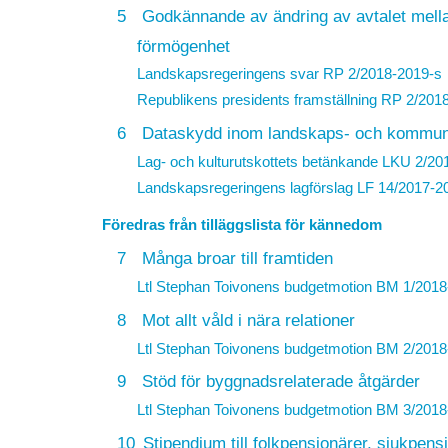
5
Godkännande av ändring av avtalet mella
förmögenhet
Landskapsregeringens svar
RP 2/2018-2019
-s
Republikens presidents framställning
RP 2/201
6
Dataskydd inom landskaps- och kommuna
Lag- och kulturutskottets betänkande LKU 2/20
Landskapsregeringens lagförslag
LF 14/2017-2
Föredras från tilläggslista för kännedom
7
Många broar till framtiden
Ltl Stephan Toivonens budgetmotion
BM 1/2018
8
Mot allt våld i nära relationer
Ltl Stephan Toivonens budgetmotion
BM 2/2018
9
Stöd för byggnadsrelaterade åtgärder
Ltl Stephan Toivonens budgetmotion
BM 3/2018
10
Stipendium till folkpensionärer, sjukpen