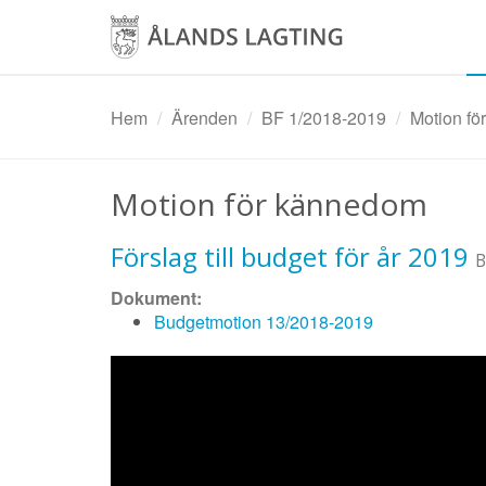
Hoppa
till
huvudinnehåll
Hem
Ärenden
BF 1/2018-2019
Motion för
Motion för kännedom
Förslag till budget för år 2019
B
Dokument:
Budgetmotion 13/2018-2019