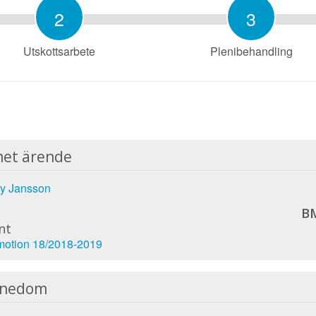
2
3
Utskottsarbete
Plenibehandling
et ärende
ry Jansson
BM
nt
otion 18/2018-2019
nnedom