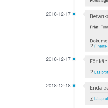
Föreslage
2018-12-17
Betänk
Från:
Fina
Dokume
Finans-
2018-12-17
För kä
Läs prot
2018-12-18
Enda b
Läs prot