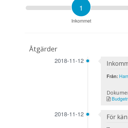
1
Inkommet
Åtgärder
2018-11-12
Inkomm
Från:
Har
Dokume
Budgetm
2018-11-12
För kä