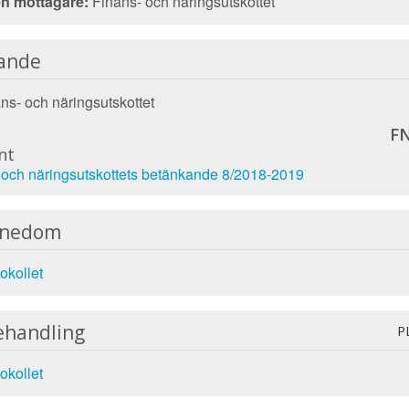
n mottagare:
Finans- och näringsutskottet
ande
ns- och näringsutskottet
FN
nt
 och näringsutskottets betänkande 8/2018-2019
nnedom
okollet
ehandling
P
okollet