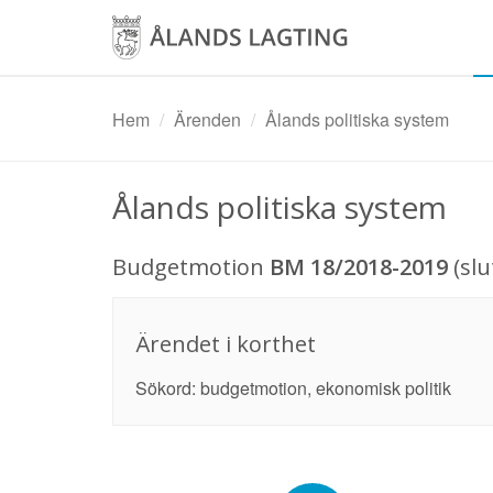
Hoppa
till
huvudinnehåll
Hem
Ärenden
Ålands politiska system
Ålands politiska system
Budgetmotion
BM 18/2018-2019
(sl
Ärendet i korthet
Sökord: budgetmotion, ekonomisk politik