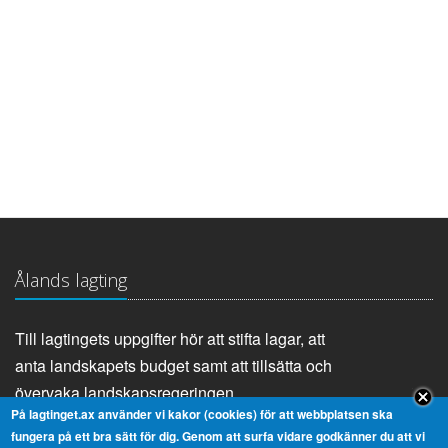
Ålands lagting
Till lagtingets uppgifter hör att stifta lagar, att
anta landskapets budget samt att tillsätta och
övervaka landskapsregeringen.
På lagtinget.ax använder vi kakor (cookies) för att webbplatsen ska
fungera på ett bra sätt för dig. Genom att surfa vidare godkänner du att vi