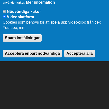
Mer information
använder kakor.
Genvägar
Nödvändiga kakor
Videoplattform
Lagtingsbiblioteket
Medborgarinitiativ
Cookies som behövs för att spela upp videoklipp från t ex
Youtube
RSS
Youtube, mm
Extranät
In English
Spara inställningar
Om cookies
Dataskydd
Acceptera enbart nödvändiga
Acceptera alla
Kontaktuppgifter
Strandgatan 37, AX-22100 Mariehamn
Telefonnummer:
+358 18 25000
E-
info@lagtinget.ax
post:
Fler:
Kontakta lagtingets kansli