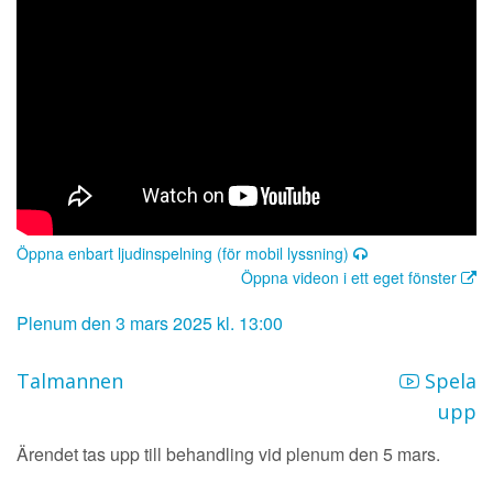
Öppna enbart ljudinspelning (för mobil lyssning)
Öppna videon i ett eget fönster
Plenum den 3 mars 2025 kl. 13:00
Talmannen
Spela
upp
Ärendet tas upp till behandling vid plenum den 5 mars.