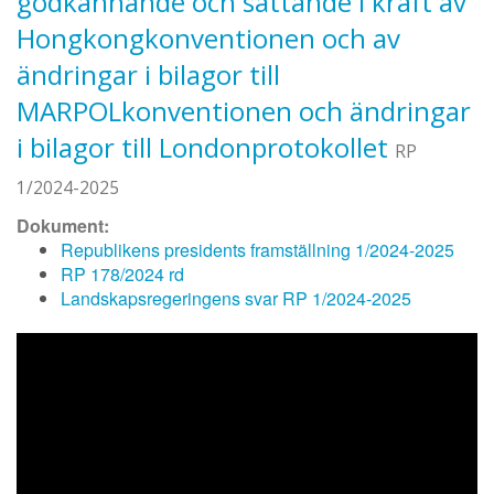
godkännande och sättande i kraft av
Hongkongkonventionen och av
ändringar i bilagor till
MARPOLkonventionen och ändringar
i bilagor till Londonprotokollet
RP
1/2024-2025
Dokument:
Republikens presidents framställning 1/2024-2025
RP 178/2024 rd
Landskapsregeringens svar RP 1/2024-2025