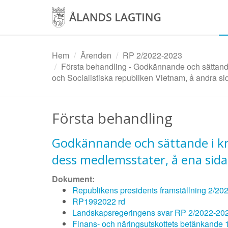
Hoppa
till
huvudinnehåll
Hem
Ärenden
RP 2/2022-2023
Första behandling - Godkännande och sättande
och Socialistiska republiken Vietnam, å andra si
Första behandling
Godkännande och sättande i kr
dess medlemsstater, å ena sidan
Dokument:
Republikens presidents framställning 2/20
RP1992022 rd
Landskapsregeringens svar RP 2/2022-20
Finans- och näringsutskottets betänkande