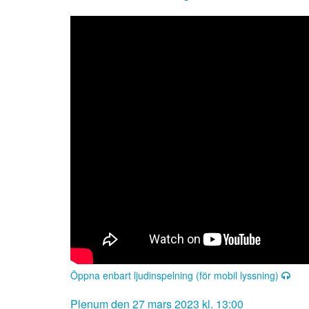
Öppna enbart ljudinspelning (för mobil lyssning)
Plenum den 27 mars 2023 kl. 13:00