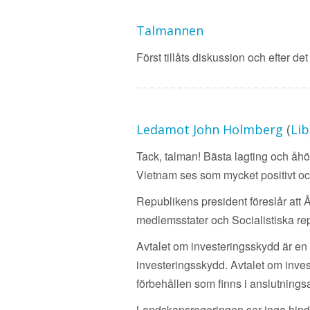
Talmannen
Först tillåts diskussion och efter d
Ledamot John Holmberg
(
Lib
Tack, talman! Bästa lagting och åhör
Vietnam ses som mycket positivt och
Republikens president föreslår att Å
medlemsstater och Socialistiska repu
Avtalet om investeringsskydd är en 
investeringsskydd. Avtalet om inv
förbehållen som finns i anslutningsa
Landskapsregeringen ser inga hinder 