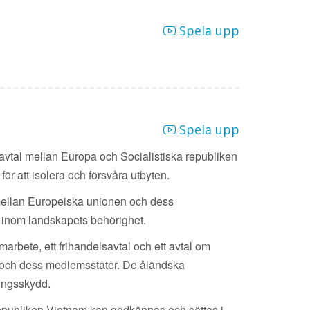
Spela upp
Spela upp
lsavtal mellan Europa och Socialistiska republiken
ör att isolera och försvåra utbyten.
dd mellan Europeiska unionen och dess
er inom landskapets behörighet.
arbete, ett frihandelsavtal och ett avtal om
 och dess medlemsstater. De åländska
ringsskydd.
ka republiken Vietnam kan godkännas och sättas i