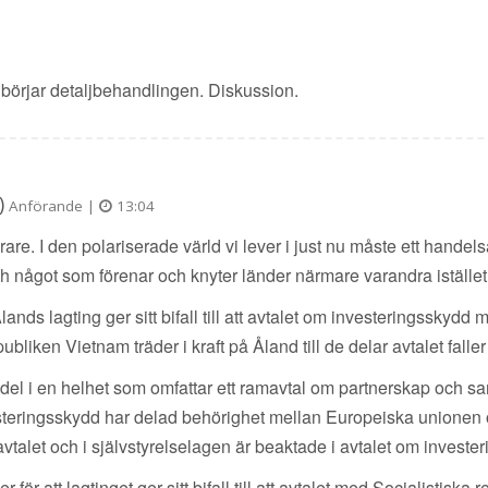
et börjar detaljbehandlingen. Diskussion.
)
Anförande |
13:04
are. I den polariserade värld vi lever i just nu måste ett hande
 något som förenar och knyter länder närmare varandra istället f
lands lagting ger sitt bifall till att avtalet om investeringssky
bliken Vietnam träder i kraft på Åland till de delar avtalet fall
del i en helhet som omfattar ett ramavtal om partnerskap och sam
esteringsskydd har delad behörighet mellan Europeiska unionen
vtalet och i självstyrelselagen är beaktade i avtalet om investe
för att lagtinget ger sitt bifall till att avtalet med Socialistis