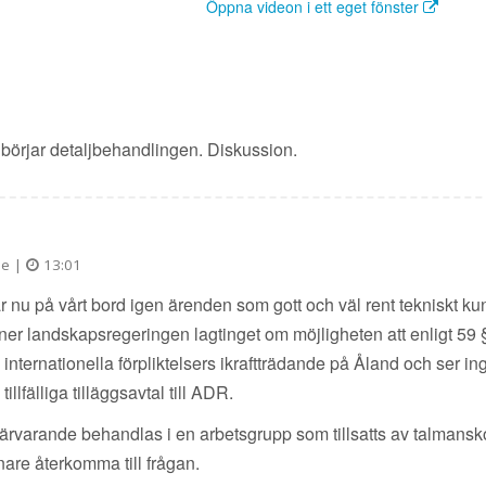
Öppna videon i ett eget fönster
et börjar detaljbehandlingen. Diskussion.
de |
13:01
r nu på vårt bord igen ärenden som gott och väl rent tekniskt ku
ner landskapsregeringen lagtinget om möjligheten att enligt 59
l internationella förpliktelsers ikraftträdande på Åland och ser i
tillfälliga tilläggsavtal till ADR.
r närvarande behandlas i en arbetsgrupp som tillsatts av talmans
enare återkomma till frågan.