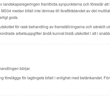
 av landskapsregeringen framförda synpunkterna och föreslår att l
M334 medan bifall inte lämnas till ikraftträdandet av det multila
arligt gods.
a utskottet för rask behandling av framställningarna och särskilt 
rdrade arbetsuppgifter ändå kunnat bistå utskottet i att i snabb 
handlingen börjar.
g föreläggs för lagtingets bifall i enlighet med betänkandet. Förs