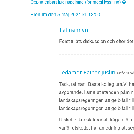
Öppna enbart ljudinspelning (för mobil lyssning)
Plenum den 5 maj 2021 kl. 13:00
Talmannen
Först tillåts diskussion och efter d
Ledamot Rainer Juslin
Anföran
Tack, talman! Bästa kollegium.Vi ha
avgörande. I sina utlåtanden påmin
landskapsregeringen att ge bifall til
landskapsregeringen att ge bifall till 
Utskottet konstaterar att frågan fö
varför utskottet har anledning att s