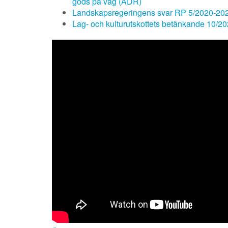
gods på väg (ADR)
Landskapsregeringens svar RP 5/2020-20
Lag- och kulturutskottets betänkande 10/2