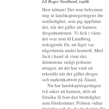
Ltl Roger Nordlund, replik
Herr talman! Det som bekymrar
mig är landskapsregeringens lite
senfärdighet, som jag uppfattar
det, när det gäller att hantera
drogsituationen. Vi fick i våras
det svar som ltl Lundberg
redogjorde för, att läget var
någorlunda under kontroll. Med
facit i hand så visar det,
åtminstone enligt polisens
utsagor, att det har varit ett
rekordår när det gäller droger
och narkotikabrott på Åland.
Nu har landskapsregeringen
två saker att hantera, dels att
försöka få bort den brottslighet
som förekommer. Polisen vidtar
åtgärder och de ska ha beröm för