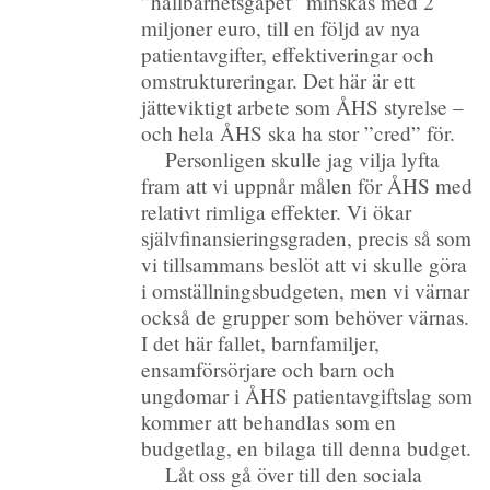
”hållbarhetsgapet” minskas med 2
miljoner euro, till en följd av nya
patientavgifter, effektiveringar och
omstruktureringar. Det här är ett
jätteviktigt arbete som ÅHS styrelse –
och hela ÅHS ska ha stor ”cred” för.
Personligen skulle jag vilja lyfta
fram att vi uppnår målen för ÅHS med
relativt rimliga effekter. Vi ökar
självfinansieringsgraden, precis så som
vi tillsammans beslöt att vi skulle göra
i omställningsbudgeten, men vi värnar
också de grupper som behöver värnas.
I det här fallet, barnfamiljer,
ensamförsörjare och barn och
ungdomar i ÅHS patientavgiftslag som
kommer att behandlas som en
budgetlag, en bilaga till denna budget.
Låt oss gå över till den sociala