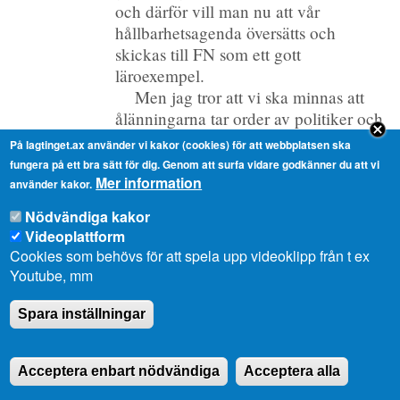
och därför vill man nu att vår
hållbarhetsagenda översätts och
skickas till FN som ett gott
läroexempel.
Men jag tror att vi ska minnas att
ålänningarna tar order av politiker och
potentater vare sig de sitter i lagting,
På lagtinget.ax använder vi kakor (cookies) för att webbplatsen ska
landskapsregering i FN eller i EU.
fungera på ett bra sätt för dig. Genom att surfa vidare godkänner du att vi
Viljan och lusten att arbeta mot ett
Mer information
använder kakor.
hållbart samhälle måste komma ur
Nödvändiga kakor
människorna själva.
Videoplattform
Den kraften, viljan, i det åländska
Cookies som behövs för att spela upp videoklipp från t ex
samhället kommer ur människors
Youtube, mm
starka känsla för naturen, till havet och
stranden, till blåstången och fåglarna,
Spara inställningar
skogen och vitsipporna. Den värme
och kärlek människor känner för
Acceptera enbart nödvändiga
Acceptera alla
naturen är utgångspunkten i vårt
hållbarhetsarbete. Den känslan