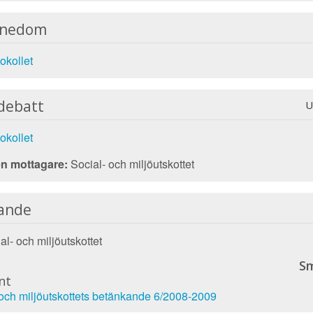
nnedom
okollet
debatt
U
okollet
n mottagare:
Social- och miljöutskottet
ande
l- och miljöutskottet
Sm
nt
 och miljöutskottets betänkande 6/2008-2009