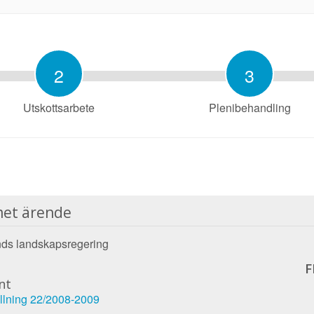
2
3
Utskottsarbete
Plenibehandling
et ärende
ds landskapsregering
F
nt
llning 22/2008-2009