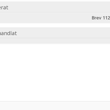
erat
Brev 112
handlat