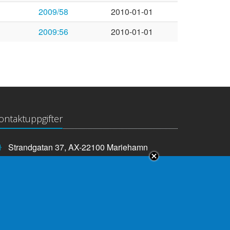
2009/58
2010-01-01
2009:56
2010-01-01
ontaktuppgifter
Strandgatan 37, AX-22100 Mariehamn
Telefonnummer:
+358 18 25000
E-
info@lagtinget.ax
post:
Fler:
Kontakta lagtingets kansli