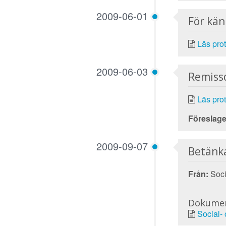
2009-06-01
För kä
Läs prot
2009-06-03
Remiss
Läs prot
Föreslage
2009-09-07
Betänk
Från:
Socia
Dokume
Social-