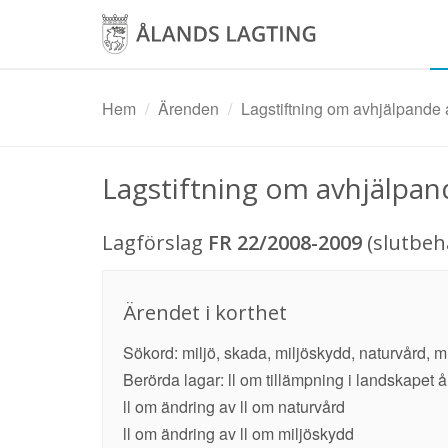
Hoppa
till
huvudinnehåll
Hem
Ärenden
Lagstiftning om avhjälpande 
Lagstiftning om avhjälpan
Lagförslag
FR 22/2008-2009
(slutbeh
Ärendet i korthet
Sökord: miljö, skada, miljöskydd, naturvård, m
Berörda lagar: ll om tillämpning i landskapet
ll om ändring av ll om naturvård
ll om ändring av ll om miljöskydd