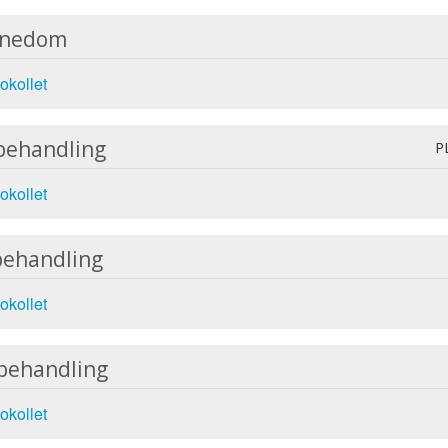
nnedom
okollet
behandling
P
okollet
behandling
okollet
 behandling
okollet