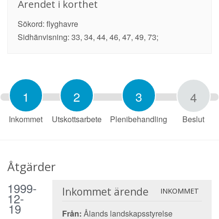
Ärendet i korthet
Sökord: flyghavre
Sidhänvisning: 33, 34, 44, 46, 47, 49, 73;
1
2
3
4
Inkommet
Utskottsarbete
Plenibehandling
Beslut
Åtgärder
1999-
Inkommet ärende
INKOMMET
12-
19
Från:
Ålands landskapsstyrelse