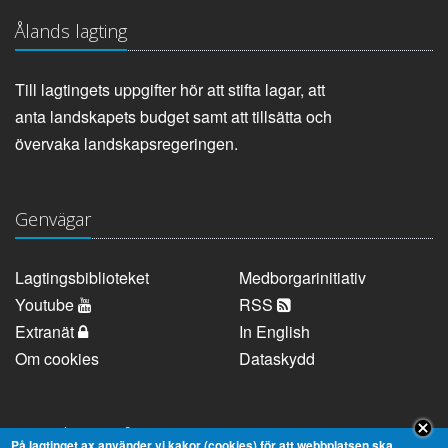
Ålands lagting
Till lagtingets uppgifter hör att stifta lagar, att
anta landskapets budget samt att tillsätta och
övervaka landskapsregeringen.
Genvägar
Lagtingsbiblioteket
Medborgarinitiativ
Youtube
RSS
Extranät
In English
Om cookies
Dataskydd
Kontaktuppgifter
På lagtinget.ax använder vi kakor (cookies) för att webbplatsen ska