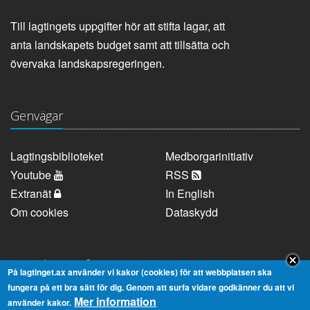
Till lagtingets uppgifter hör att stifta lagar, att
anta landskapets budget samt att tillsätta och
övervaka landskapsregeringen.
Genvägar
Lagtingsbiblioteket
Medborgarinitiativ
Youtube
RSS
Extranät
In English
Om cookies
Dataskydd
Kontaktuppgifter
På lagtinget.ax använder vi kakor (cookies) för att webbplatsen ska
fungera på ett bra sätt för dig. Genom att surfa vidare godkänner du att vi
Mer information
Strandgatan 37, AX-22100 Mariehamn
använder kakor.