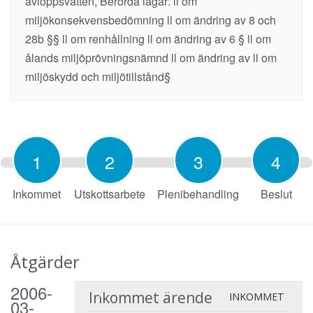
avloppsvatten, Berörda lagar: ll om
miljökonsekvensbedömning ll om ändring av 8 och
28b §§ ll om renhållning ll om ändring av 6 § ll om
ålands miljöprövningsnämnd ll om ändring av ll om
miljöskydd och miljötillstånd§
1
2
3
4
Inkommet
Utskottsarbete
Plenibehandling
Beslut
Åtgärder
2006-
Inkommet ärende
INKOMMET
03-