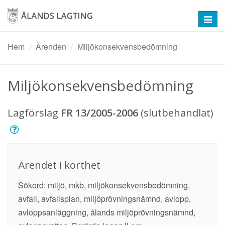
Hoppa
till
Toggl
huvudinnehåll
navig
Hem
Ärenden
Miljökonsekvensbedömning
Miljökonsekvensbedömning
Lagförslag
FR 13/2005-2006
(slutbehandlat)
Ärendet i korthet
Sökord: miljö, mkb, miljökonsekvensbedömning,
avfall, avfallsplan, miljöprövningsnämnd, avlopp,
avloppsanläggning, ålands miljöprövningsnämnd,