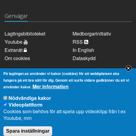
Genvägar
Lagtingsbiblioteket
Medborgarinitiativ
Youtube
RSS
Extranät
In English
Om cookies
Dataskydd
På lagtinget.ax använder vi kakor (cookies) för att webbplatsen ska
Kontaktuppgifter
fungera på ett bra sätt för dig. Genom att surfa vidare godkänner du att vi
Mer information
använder kakor.
Strandgatan 37, AX-22100 Mariehamn
Nödvändiga kakor
Videoplattform
Telefonnummer:
+358 18 25000
Cookies som behövs för att spela upp videoklipp från t ex
E-
info@lagtinget.ax
Youtube, mm
post:
Fler:
Kontakta lagtingets kansli
Spara inställningar