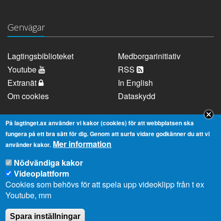
Genvägar
Lagtingsbiblioteket
Medborgarinitiativ
Youtube
RSS
Extranät
In English
Om cookies
Dataskydd
På lagtinget.ax använder vi kakor (cookies) för att webbplatsen ska
Kontaktuppgifter
fungera på ett bra sätt för dig. Genom att surfa vidare godkänner du att vi
Mer information
använder kakor.
Strandgatan 37, AX-22100 Mariehamn
Nödvändiga kakor
Videoplattform
Telefonnummer:
+358 18 25000
Cookies som behövs för att spela upp videoklipp från t ex
E-
info@lagtinget.ax
Youtube, mm
post:
Fler:
Kontakta lagtingets kansli
Spara inställningar