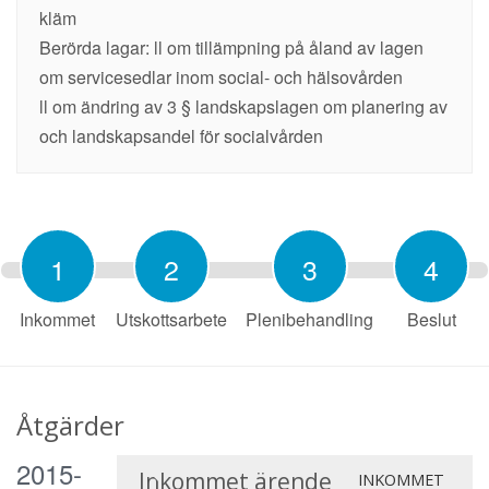
kläm
Berörda lagar: ll om tillämpning på åland av lagen
om servicesedlar inom social- och hälsovården
ll om ändring av 3 § landskapslagen om planering av
och landskapsandel för socialvården
1
2
3
4
Inkommet
Utskottsarbete
Plenibehandling
Beslut
Åtgärder
2015-
Inkommet ärende
INKOMMET