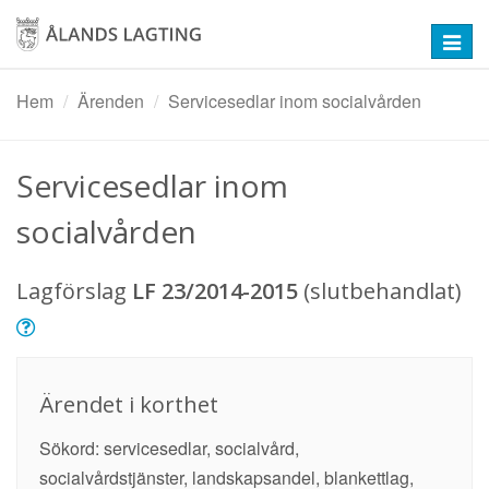
Hoppa
till
Toggl
huvudinnehåll
navig
Hem
Ärenden
Servicesedlar inom socialvården
Servicesedlar inom
socialvården
Lagförslag
LF 23/2014-2015
(slutbehandlat)
Ärendet i korthet
Sökord: servicesedlar, socialvård,
socialvårdstjänster, landskapsandel, blankettlag,