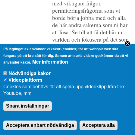
med viktigare frågor,
permitteringsfrågorna som vi
borde börja jobba med och alla
de här andra sakerna som ni har
att lösa. Se till att få det här ur
världen och fokusera på det som
är viktigt. Rätt ska vara rätt.
På lagtinget.ax använder vi kakor (cookies) för att webbplatsen ska
Jomala, Saltvik och Brändö
fungera på ett bra sätt för dig. Genom att surfa vidare godkänner du att vi
behöver få sina pengar. Vi
Mer information
använder kakor.
behöver diskutera annat i den här
Nödvändiga kakor
salen än små petitesser.
Videoplattform
Cookies som behövs för att spela upp videoklipp från t ex
Talmannen
Youtube, mm
Replikskiftet är avslutat.
Spara inställningar
Ltl Folke Sjölund, replik
Herr talman! Jag kan börja med
Acceptera enbart nödvändiga
Acceptera alla
att konstatera att för det första,