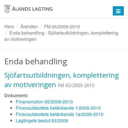
Hoppa
till
Toggl
huvudinnehåll
navig
Hem
Ärenden
FM 65/2009-2010
Enda behandling - Sjöfartsutbildningen, komplettering
av motiveringen
Enda behandling
Sjöfartsutbildningen, komplettering
av motiveringen
FM 65/2009-2010
Dokument:
Finansmotion 65/2009-2010
Finansutskottets betänkande 1/2009-2010
Finansutskottets betänkande 1a/2009-2010
Lagtingets beslut 53/2009