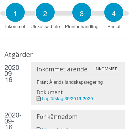
1
2
3
4
Inkommet
Utskottsarbete
Plenibehandling
Beslut
Åtgärder
2020-
Inkommet ärende
INKOMMET
09-
16
Från:
Ålands landskapsregering
Dokument
Lagförslag 39/2019-2020
2020-
För kännedom
09-
16