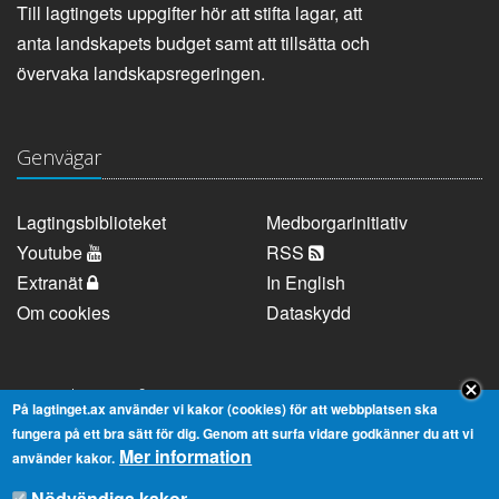
Till lagtingets uppgifter hör att stifta lagar, att
anta landskapets budget samt att tillsätta och
övervaka landskapsregeringen.
Genvägar
Lagtingsbiblioteket
Medborgarinitiativ
Youtube
RSS
Extranät
In English
Om cookies
Dataskydd
Kontaktuppgifter
På lagtinget.ax använder vi kakor (cookies) för att webbplatsen ska
fungera på ett bra sätt för dig. Genom att surfa vidare godkänner du att vi
Mer information
Strandgatan 37, AX-22100 Mariehamn
använder kakor.
Telefonnummer:
+358 18 25000
Nödvändiga kakor