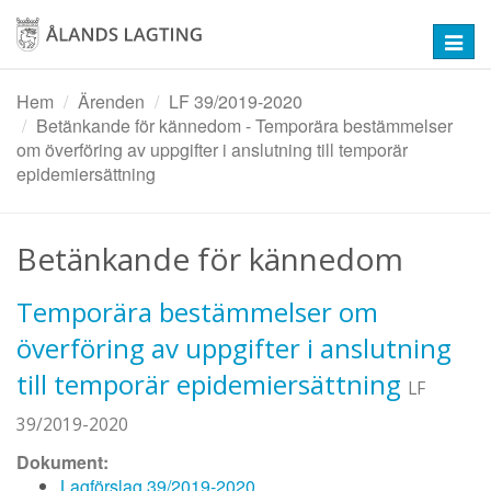
Hoppa
till
Toggl
huvudinnehåll
navig
Hem
Ärenden
LF 39/2019-2020
Betänkande för kännedom - Temporära bestämmelser
om överföring av uppgifter i anslutning till temporär
epidemiersättning
Betänkande för kännedom
Temporära bestämmelser om
överföring av uppgifter i anslutning
till temporär epidemiersättning
LF
39/2019-2020
Dokument:
Lagförslag 39/2019-2020