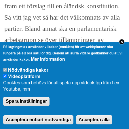
fram ett förslag till en åländsk konstitution.
Så vitt jag vet så har det välkomnats av alla
partier. Bland annat ska en parlamentarisk
arbetsgrupp se över tillämpningen av
På lagtinget.ax använder vi kakor (cookies) för att webbplatsen ska
näringsrätts- och
fungera på ett bra sätt för dig. Genom att surfa vidare godkänner du att vi
Mer information
använder kakor.
jordförvärvsbestämmelserna samt
Nödvändiga kakor
hembygdsrätten. Utskottet anser att det är
Videoplattform
Cookies som behövs för att spela upp videoklipp från t ex
ytterst viktigt att svenska språkets ställning
Youtube, mm
stärks och att de åtgärdsförslag, bland annat
Spara inställningar
tillsättandet av ett språkråd verkställs med
högsta prioritet.
Acceptera enbart nödvändiga
Acceptera alla