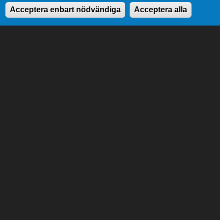
Acceptera enbart nödvändiga
Acceptera alla
Till lagtingets uppgifter hör att stifta lagar, att
anta landskapets budget samt att tillsätta och
övervaka landskapsregeringen.
Genvägar
Lagtingsbiblioteket
Medborgarinitiativ
Youtube
RSS
Extranät
In English
Om cookies
Dataskydd
Kontaktuppgifter
Strandgatan 37, AX-22100 Mariehamn