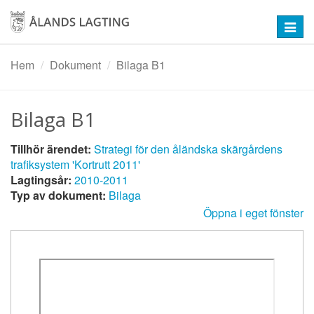
Hoppa
till
Toggl
huvudinnehåll
navig
Hem
Dokument
Bilaga B1
Bilaga B1
Tillhör ärendet:
Strategi för den åländska skärgårdens
trafiksystem 'Kortrutt 2011'
Lagtingsår:
2010-2011
Typ av dokument:
Bilaga
Öppna i eget fönster