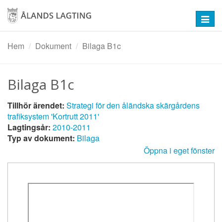
Hoppa
till
Toggl
huvudinnehåll
navig
Hem
Dokument
Bilaga B1c
Bilaga B1c
Tillhör ärendet:
Strategi för den åländska skärgårdens
trafiksystem 'Kortrutt 2011'
Lagtingsår:
2010-2011
Typ av dokument:
Bilaga
Öppna i eget fönster