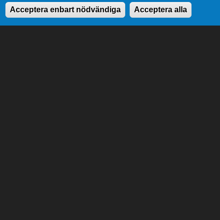
Acceptera enbart nödvändiga
Acceptera alla
Till lagtingets uppgifter hör att stifta lagar, att
anta landskapets budget samt att tillsätta och
övervaka landskapsregeringen.
Genvägar
Lagtingsbiblioteket
Medborgarinitiativ
Youtube
RSS
Extranät
In English
Om cookies
Dataskydd
Kontaktuppgifter
Strandgatan 37, AX-22100 Mariehamn