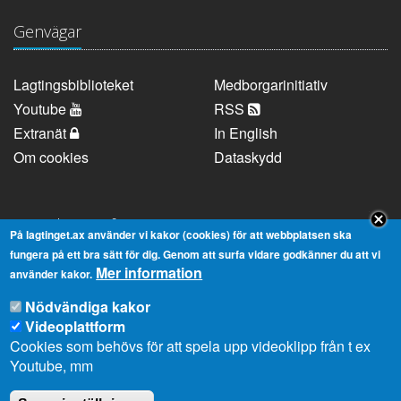
Genvägar
Lagtingsbiblioteket
Medborgarinitiativ
Youtube
RSS
Extranät
In English
Om cookies
Dataskydd
Kontaktuppgifter
På lagtinget.ax använder vi kakor (cookies) för att webbplatsen ska
fungera på ett bra sätt för dig. Genom att surfa vidare godkänner du att vi
Mer information
Strandgatan 37, AX-22100 Mariehamn
använder kakor.
Telefonnummer:
+358 18 25000
Nödvändiga kakor
E-
info@lagtinget.ax
Videoplattform
post:
Cookies som behövs för att spela upp videoklipp från t ex
Fler:
Kontakta lagtingets kansli
Youtube, mm