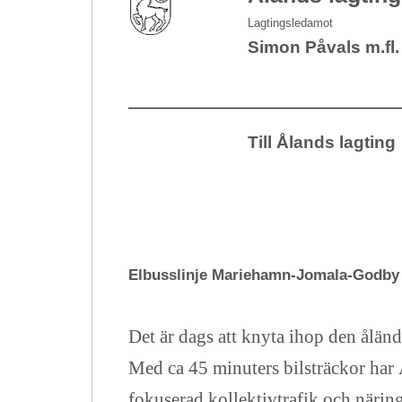
Lagtingsledamot
Simon Påvals m.fl.
Till Ålands lagting
Elbusslinje Mariehamn-Jomala-Godby
Det är dags att knyta ihop den ålän
Med ca 45 minuters bilsträckor har
fokuserad kollektivtrafik och närin