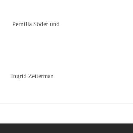
illa Söderlund
id Zetterman