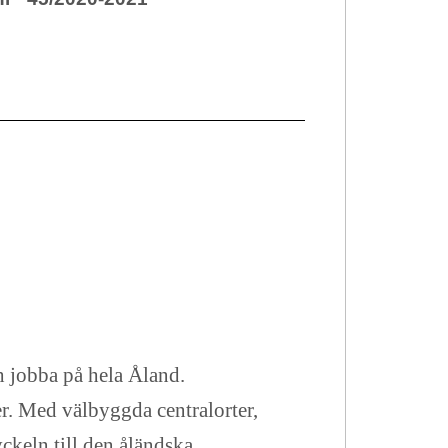
h jobba på hela Åland.
. Med välbyggda centralorter,
ckeln till den åländska