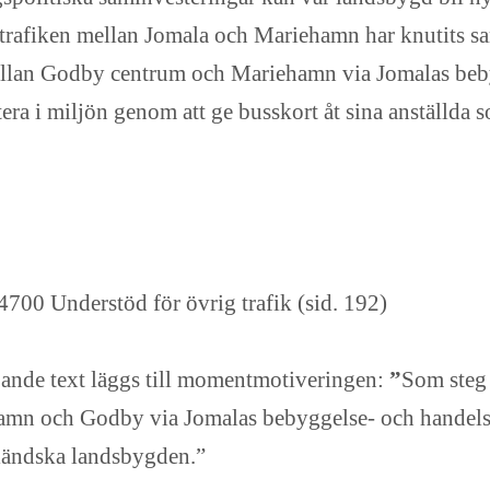
tivtrafiken mellan Jomala och Mariehamn har knutits s
mellan Godby centrum och Mariehamn via Jomalas be
stera i miljön genom att ge busskort åt sina anställda
4700 Understöd för övrig trafik (sid. 192)
jande text läggs till momentmotiveringen:
”
Som steg 
hamn och Godby via Jomalas bebyggelse- och handels
åländska landsbygden.”