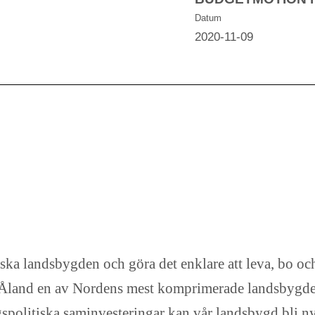
Datum
2020-11-09
dska landsbygden och göra det enklare att leva, bo oc
 Åland en av Nordens mest komprimerade landsbygder
gspolitiska saminvesteringar kan vår landsbygd bli ny