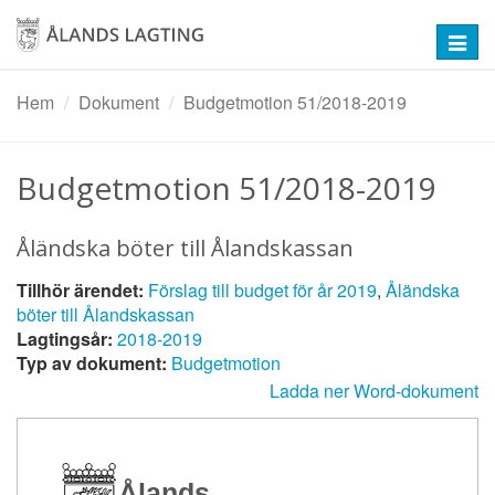
Hoppa
till
Toggl
huvudinnehåll
navig
Hem
Dokument
Budgetmotion 51/2018-2019
Budgetmotion 51/2018-2019
Åländska böter till Ålandskassan
Tillhör ärendet:
Förslag till budget för år 2019
,
Åländska
böter till Ålandskassan
Lagtingsår:
2018-2019
Typ av dokument:
Budgetmotion
Ladda ner Word-dokument
Ålands