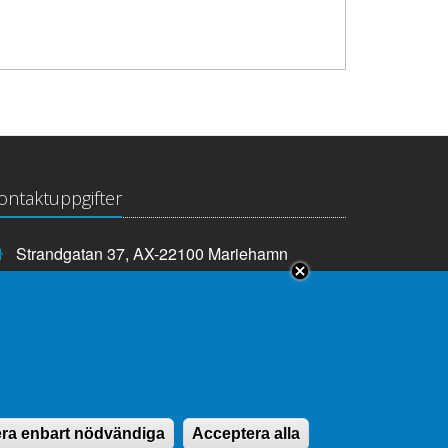
ontaktuppgifter
Strandgatan 37, AX-22100 Mariehamn
Telefonnummer:
+358 18 25000
E-
info@lagtinget.ax
post:
Fler:
Kontakta lagtingets kansli
ra enbart nödvändiga
Acceptera alla