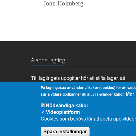
John Holmberg
Ålands lagting
Till lagtingets uppgifter hör att stifta lagar, att
anta landskapets budget samt att tillsätta och
På lagtinget.ax använder vi kakor (cookies) för att webb
Mer 
övervaka landskapsregeringen.
surfa vidare godkänner du att vi använder kakor.
Nödvändiga kakor
Videoplattform
Cookies som behövs för att spela upp videok
Spara inställningar