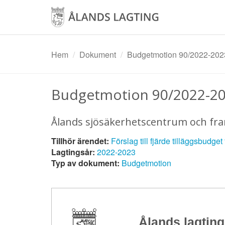
Hoppa
till
huvudinnehåll
Hem
Dokument
Budgetmotion 90/2022-202
Budgetmotion 90/2022-2
Ålands sjösäkerhetscentrum och fr
Tillhör ärendet:
Förslag till fjärde tilläggsbudget
Lagtingsår:
2022-2023
Typ av dokument:
Budgetmotion
Ålands lagting