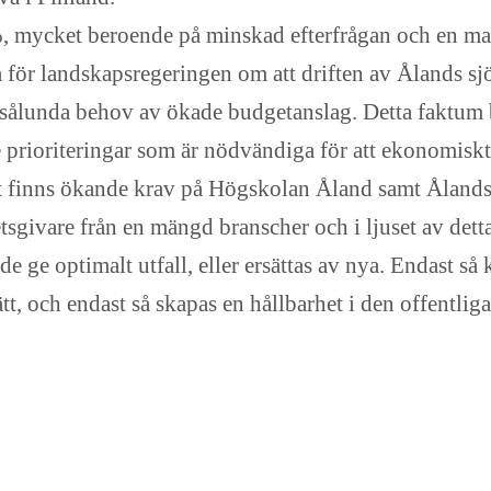
%, mycket beroende på minskad efterfrågan och en m
a för landskapsregeringen om att driften av Ålands sj
 sålunda behov av ökade budgetanslag. Detta faktum bö
prioriteringar som är nödvändiga för att ekonomiskt 
Det finns ökande krav på Högskolan Åland samt Åland
tsgivare från en mängd branscher och i ljuset av dett
de ge optimalt utfall, eller ersättas av nya. Endast 
ätt, och endast så skapas en hållbarhet i den offentli