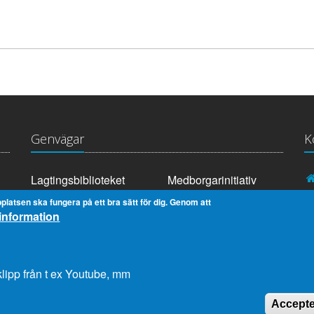
Genvägar
K
Lagtingsbiblioteket
Medborgarinitiativ
Youtube
RSS
platsen ska fungera på ett bra sätt för dig. Genom att
information
Extranät
In English
Om cookies
Dataskydd
lipp från t ex Youtube, mm
Accepte
2026 © Ålands Lagting