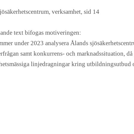
jösäkerhetscentrum, verksamhet, sid 14
jande text bifogas motiveringen:
mer under 2023 analysera Ålands sjösäkerhetscentr
efterfrågan samt konkurrens- och marknadssituation, d
elhetsmässiga linjedragningar kring utbildningsutbu