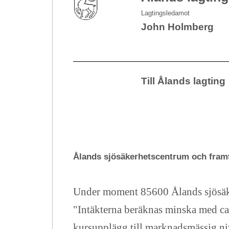
Lagtingsledamot
John Holmberg
Till Ålands lagting
Ålands sjösäkerhetscentrum och fram
Under moment 85600 Ålands sjösäke
"Intäkterna beräknas minska med ca 
kursupplägg till marknadsmässig ni