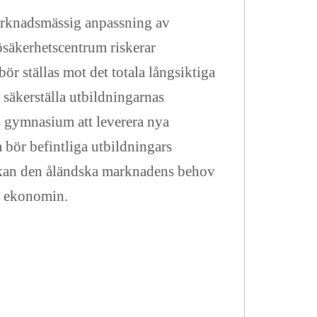
arknadsmässig anpassning av
ösäkerhetscentrum riskerar
r ställas mot det totala långsiktiga
säkerställa utbildningarnas
s gymnasium att leverera nya
a bör befintliga utbildningars
så kan den åländska marknadens behov
ga ekonomin.