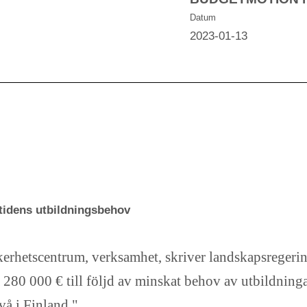
Datum
2023-01-13
tidens utbildningsbehov
rhetscentrum, verksamhet, skriver landskapsregerin
280 000 € till följd av minskat behov av utbildninga
vå i Finland."